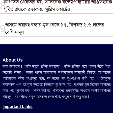
আপাতত গ্রেফতার নয়, অভিষেক বন্দ্যোপাধ্যায়ের আপ্তসহায়ক
সুমিত রায়কে রক্ষাকবচ সুপ্রিম কোর্টের
অসমে ভয়াবহ বন্যায় মৃত বেড়ে ৯৫, বিপর্যস্ত ১.৬ লক্ষের
বেশি মানুষ
About Us
সময় বদলাচ্ছে। প্রতি মুহুর্তে দুনিয়া বদলাচ্ছে। গতির দুনিয়ার সঙ্গে পাল্লা দিতে গিয়ে
বদলেছি আমরা। আমরা থাকব আপনাদের অগ্রযাত্রার সহযাত্রী হিসাবে, আপনাদের
প্রতিবাদের বলিষ্ঠ কণ্ঠস্বর হয়ে, আপনাদের সব সুখ-দুঃখের সাথী হয়ে। গঠনমূলক
সমালোচক এবং তথ্যের সবচেয়ে নির্ভরযোগ্য উ‍ৎস হয়ে, সংবাদমাধ্যম হিসেবে আমাদের
কাজ খবর প্রকাশ করা। শাসন করা নয়, শাসকদের জবাবদিহির আওতায় আনাই আমাদের
দায়িত্ব। আপনারাও থাকুন আমাদের চলার পথে, বন্ধুর পথে বন্ধু হয়ে।
Important Links