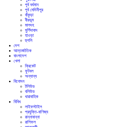
পূর্ব বর্ধমান
পূর্ব মেদিনীপুর
বাঁকুড়া
বীরভূম
মালদহ
মুর্শিদাবাদ
হাওড়া
হুগলি
দেশ
আন্তর্জাতিক
বাংলাদেশ
খেলা
ক্রিকেট
ফুটবল
অন্যান্য
বিনোদন
টলিউড
বলিউড
ধারাবাহিক
বিবিধ
লাইফস্টাইল
প্রযুক্তি-বাণিজ্য
রান্নাবান্না
রাশিফল