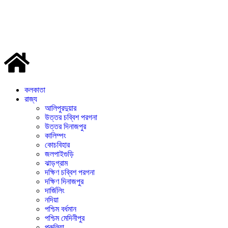
কলকাতা
রাজ্য
আলিপুরদুয়ার
উত্তর চব্বিশ পরগনা
উত্তর দিনাজপুর
কালিম্পং
কোচবিহার
জলপাইগুড়ি
ঝাড়গ্রাম
দক্ষিণ চব্বিশ পরগনা
দক্ষিণ দিনাজপুর
দার্জিলিং
নদিয়া
পশ্চিম বর্ধমান
পশ্চিম মেদিনীপুর
পুরুলিয়া