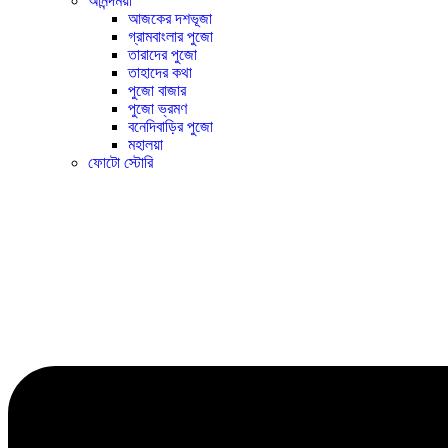
আনন্দময়ী
আজকের দশভূজা
গ্রামবাংলার পুজো
তারাদের পুজো
তাহাদের কথা
পুজো বাজার
পুজো ভ্রমণ
বনেদিবাড়ির পুজো
মহালয়া
ফোটো স্টোরি