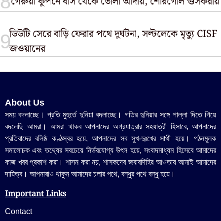
গেরুয়া কুপনে বাস থেকে তোলা আদায়, শোরগোল গুসকরায়
ডিউটি সেরে বাড়ি ফেরার পথে দুর্ঘটনা, সল্টলেকে মৃত্যু CISF
জওয়ানের
About Us
সময় বদলাচ্ছে। প্রতি মুহুর্তে দুনিয়া বদলাচ্ছে। গতির দুনিয়ার সঙ্গে পাল্লা দিতে গিয়ে
বদলেছি আমরা। আমরা থাকব আপনাদের অগ্রযাত্রার সহযাত্রী হিসাবে, আপনাদের
প্রতিবাদের বলিষ্ঠ কণ্ঠস্বর হয়ে, আপনাদের সব সুখ-দুঃখের সাথী হয়ে। গঠনমূলক
সমালোচক এবং তথ্যের সবচেয়ে নির্ভরযোগ্য উ‍ৎস হয়ে, সংবাদমাধ্যম হিসেবে আমাদের
কাজ খবর প্রকাশ করা। শাসন করা নয়, শাসকদের জবাবদিহির আওতায় আনাই আমাদের
দায়িত্ব। আপনারাও থাকুন আমাদের চলার পথে, বন্ধুর পথে বন্ধু হয়ে।
Important Links
Contact