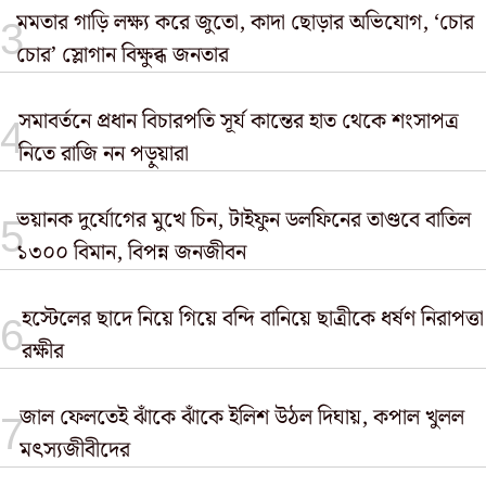
মমতার গাড়ি লক্ষ্য করে জুতো, কাদা ছোড়ার অভিযোগ, ‘চোর
চোর’ স্লোগান বিক্ষুব্ধ জনতার
সমাবর্তনে প্রধান বিচারপতি সূর্য কান্তের হাত থেকে শংসাপত্র
নিতে রাজি নন পড়ুয়ারা
ভয়ানক দুর্যোগের মুখে চিন, টাইফুন ডলফিনের তাণ্ডবে বাতিল
১৩০০ বিমান, বিপন্ন জনজীবন
হস্টেলের ছাদে নিয়ে গিয়ে বন্দি বানিয়ে ছাত্রীকে ধর্ষণ নিরাপত্তা
রক্ষীর
জাল ফেলতেই ঝাঁকে ঝাঁকে ইলিশ উঠল দিঘায়, কপাল খুলল
মৎস্যজীবীদের