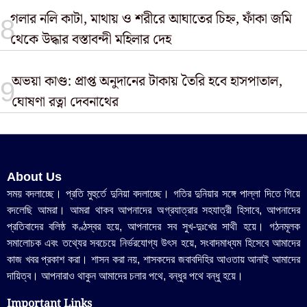
গলার নলি কাটা, মাথায় ও শরীরে আঘাতের চিহ্ন, ফাঁকা জমি
থেকে উদ্ধার বস্তাবন্দী মহিলার দেহ
অভয়া কাণ্ড: প্রাপ্ত অনুদানের টাকায় তৈরি হবে হাসপাতাল,
ঘোষণা রত্না দেবনাথের
About Us
সময় বদলাচ্ছে। প্রতি মুহুর্তে দুনিয়া বদলাচ্ছে। গতির দুনিয়ার সঙ্গে পাল্লা দিতে গিয়ে
বদলেছি আমরা। আমরা থাকব আপনাদের অগ্রযাত্রার সহযাত্রী হিসাবে, আপনাদের
প্রতিবাদের বলিষ্ঠ কণ্ঠস্বর হয়ে, আপনাদের সব সুখ-দুঃখের সাথী হয়ে। গঠনমূলক
সমালোচক এবং তথ্যের সবচেয়ে নির্ভরযোগ্য উ‍ৎস হয়ে, সংবাদমাধ্যম হিসেবে আমাদের
কাজ খবর প্রকাশ করা। শাসন করা নয়, শাসকদের জবাবদিহির আওতায় আনাই আমাদের
দায়িত্ব। আপনারাও থাকুন আমাদের চলার পথে, বন্ধুর পথে বন্ধু হয়ে।
Important Links