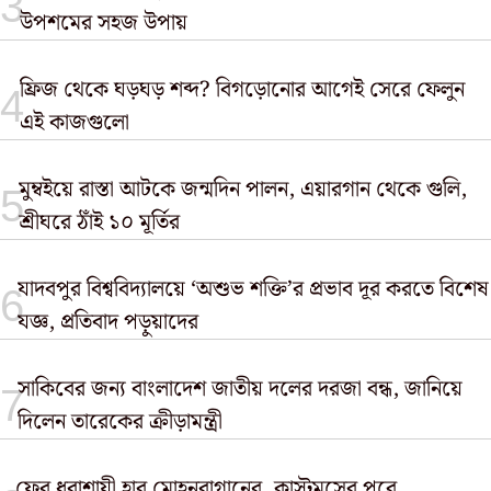
উপশমের সহজ উপায়
ফ্রিজ থেকে ঘড়ঘড় শব্দ? বিগড়োনোর আগেই সেরে ফেলুন
এই কাজগুলো
মুম্বইয়ে রাস্তা আটকে জন্মদিন পালন, এয়ারগান থেকে গুলি,
শ্রীঘরে ঠাঁই ১০ মূর্তির
যাদবপুর বিশ্ববিদ্যালয়ে ‘অশুভ শক্তি’র প্রভাব দূর করতে বিশেষ
যজ্ঞ, প্রতিবাদ পড়ুয়াদের
সাকিবের জন্য বাংলাদেশ জাতীয় দলের দরজা বন্ধ, জানিয়ে
দিলেন তারেকের ক্রীড়ামন্ত্রী
ফের ধরাশায়ী হার মোহনবাগানের, কাস্টমসের পরে