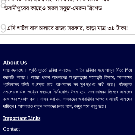
ভবানীপুরের কাছেও হারল সবুজ-মেরুন ব্রিগেড
এসি শাটল বাস চালাবে রাজ্য সরকার, ভাড়া মাত্র ৩৯ টাকা!
About Us
সময় বদলাচ্ছে। প্রতি মুহুর্তে দুনিয়া বদলাচ্ছে। গতির দুনিয়ার সঙ্গে পাল্লা দিতে গিয়ে
বদলেছি আমরা। আমরা থাকব আপনাদের অগ্রযাত্রার সহযাত্রী হিসাবে, আপনাদের
প্রতিবাদের বলিষ্ঠ কণ্ঠস্বর হয়ে, আপনাদের সব সুখ-দুঃখের সাথী হয়ে। গঠনমূলক
সমালোচক এবং তথ্যের সবচেয়ে নির্ভরযোগ্য উ‍ৎস হয়ে, সংবাদমাধ্যম হিসেবে আমাদের
কাজ খবর প্রকাশ করা। শাসন করা নয়, শাসকদের জবাবদিহির আওতায় আনাই আমাদের
দায়িত্ব। আপনারাও থাকুন আমাদের চলার পথে, বন্ধুর পথে বন্ধু হয়ে।
Important Links
Contact