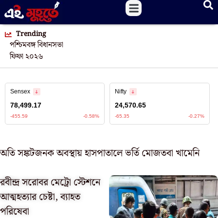
Trending
পশ্চিমবঙ্গ বিধানসভা
ফিফা ২০২৬
অতি সঙ্কটজনক অবস্থায় হাসপাতালে ভর্তি মোজতবা খামেনি
রবীন্দ্র সরোবর মেট্রো স্টেশনে
আত্মহত্যার চেষ্টা, ব্যাহত
পরিষেবা