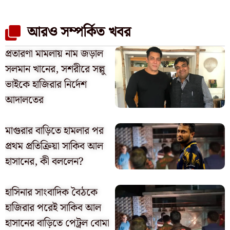
আরও সম্পর্কিত খবর
প্রতারণা মামলায় নাম জড়াল
সলমান খানের, সশরীরে সল্লু
ভাইকে হাজিরার নির্দেশ
আদালতের
মাগুরার বাড়িতে হামলার পর
প্রথম প্রতিক্রিয়া সাকিব আল
হাসানের, কী বললেন?
হাসিনার সাংবাদিক বৈঠকে
হাজিরার পরেই সাকিব আল
হাসানের বাড়িতে পেট্রল বোমা