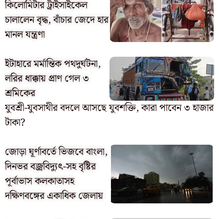
কিলোমিটার ট্রাইসাইকেল
চালালেন বৃদ্ধ, বাঁচার জেদে হার
মানল যন্ত্রণা
ইটাহারে মর্মান্তিক পথদুর্ঘটনা,
লরির ধাক্কায় প্রাণ গেল ৩
শ্রমিকের
যুবশ্রী-যুবসাথীর বদলে আসছে যুবশক্তি, কারা পাবেন ৩ হাজার
টাকা?
জোড়া ঘূর্ণাবর্তে ভিজবে বাংলা,
দিনভর বজ্রবিদ্যুৎ-সহ বৃষ্টির
পূর্বাভাস কলকাতাসহ
দক্ষিণবঙ্গের একাধিক জেলায়