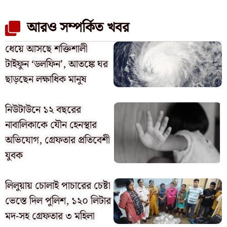
আরও সম্পর্কিত খবর
ধেয়ে আসছে শক্তিশালী
টাইফুন ‘ডলফিন’, আতঙ্কে ঘর
ছাড়ছেন লক্ষাধিক মানুষ
নিউটাউনে ১২ বছরের
নাবালিকাকে যৌন হেনস্থার
অভিযোগ, গ্রেফতার প্রতিবেশী
যুবক
লিলুয়ায় চোলাই পাচারের চেষ্টা
ভেস্তে দিল পুলিশ, ১২০ লিটার
মদ-সহ গ্রেফতার ৩ মহিলা