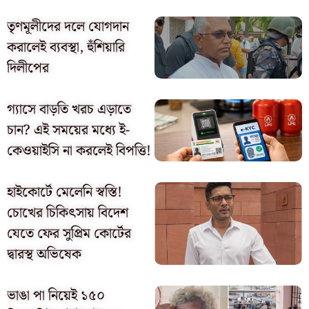
তৃণমূলীদের দলে যোগদান
করালেই ব্যবস্থা, হুঁশিয়ারি
দিলীপের
গ্যাসে বাড়তি খরচ এড়াতে
চান? এই সময়ের মধ্যে ই-
কেওয়াইসি না করলেই বিপত্তি!
হাইকোর্টে মেলেনি স্বস্তি!
চোখের চিকিৎসায় বিদেশ
যেতে ফের সুপ্রিম কোর্টের
দ্বারস্থ অভিষেক
ভাঙা পা নিয়েই ১৫০