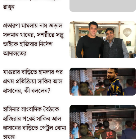
রাখুন
প্রতারণা মামলায় নাম জড়াল
সলমান খানের, সশরীরে সল্লু
ভাইকে হাজিরার নির্দেশ
আদালতের
মাগুরার বাড়িতে হামলার পর
প্রথম প্রতিক্রিয়া সাকিব আল
হাসানের, কী বললেন?
হাসিনার সাংবাদিক বৈঠকে
হাজিরার পরেই সাকিব আল
হাসানের বাড়িতে পেট্রল বোমা
হামলা