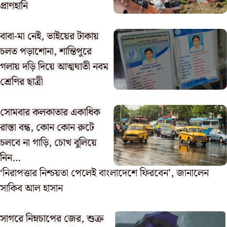
প্রাণহানি
বাবা-মা নেই, ভাইয়ের টাকায়
চলত পড়াশোনা, শান্তিপুরে
গলায় দড়ি দিয়ে আত্মঘাতী নবম
শ্রেণির ছাত্রী
সোমবার কলকাতার একাধিক
রাস্তা বন্ধ, কোন কোন রুটে
চলবে না গাড়ি, চোখ বুলিয়ে
নিন…
‘নিরাপত্তার নিশ্চয়তা পেলেই বাংলাদেশে ফিরবেন’, জানালেন
সাকিব আল হাসান
সাগরে নিম্নচাপের জের, শুক্র