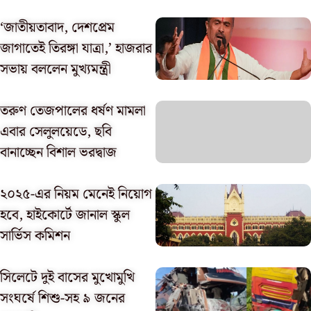
‘জাতীয়তাবাদ, দেশপ্রেম
জাগাতেই তিরঙ্গা যাত্রা,’ হাজরার
সভায় বললেন মুখ্যমন্ত্রী
তরুণ তেজপালের ধর্ষণ মামলা
এবার সেলুলয়েডে, ছবি
বানাচ্ছেন বিশাল ভরদ্বাজ
২০২৫-এর নিয়ম মেনেই নিয়োগ
হবে, হাইকোর্টে জানাল স্কুল
সার্ভিস কমিশন
সিলেটে দুই বাসের মুখোমুখি
সংঘর্ষে শিশু-সহ ৯ জনের