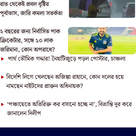
রাত থেকেই প্রবল বৃষ্টির
পূর্বাভাস, জারি কমলা সতর্কতা
২ বছরের জন্য নির্বাসিত পাক
ক্রিকেটার, সঙ্গে ১০ লাক
জরিমানা, কোন অপরাধে?
পার্থ ভৌমিক গদ্দার! নৈহাটিজুড়ে পড়ল পোস্টার, চাঞ্চল্য
বিদেশি লিগে খেলছেন অজিঙ্কা রাহানে, কোন দলের হয়ে
নামছেন নাইটদের প্রাক্তন অধিনায়ক?
‘পঞ্চায়েতে অতিরিক্ত কর বসানো হচ্ছে না’, বিভ্রান্তি দূর করে
জানালেন দিলীপ