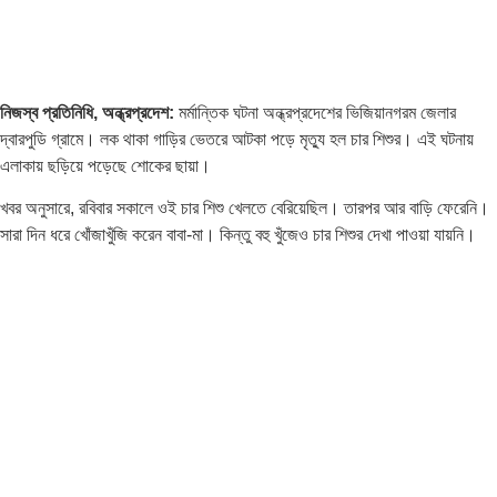
নিজস্ব প্রতিনিধি, অন্ধ্রপ্রদেশ:
মর্মান্তিক ঘটনা অন্ধ্রপ্রদেশের ভিজিয়ানগরম জেলার
দ্বারপুডি গ্রামে। লক থাকা গাড়ির ভেতরে আটকা পড়ে মৃত্যু হল চার শিশুর। এই ঘটনায়
এলাকায় ছড়িয়ে পড়েছে শোকের ছায়া।
খবর অনুসারে, রবিবার সকালে ওই চার শিশু খেলতে বেরিয়েছিল। তারপর আর বাড়ি ফেরেনি।
সারা দিন ধরে খোঁজাখুঁজি করেন বাবা-মা। কিন্তু বহু খুঁজেও চার শিশুর দেখা পাওয়া যায়নি।