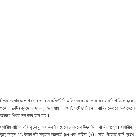
শিশুরা খেলার ছলে গ্রামের ওম্যান কমিউনিটি অফিসের কাছে পার্ক করা একটি গাড়িতে ঢুকে
পড়ে। দুর্ঘটনাক্রমে দরজা বন্ধ হয়ে যায়। তখনই ঘটে দুর্ঘটনাস। গাড়ির ভেতরে অক্সিজেনের
অভাবে শিশুরা দম বন্ধ হয়ে যায়।
স্থানীয় বাসিন্দা বাঙ্গি বুচিবাবু এবং ভবানীর ছেলে ৮ বছরের উদয় ছিল গাড়ির মধ্যে। স্থানীয়
বুরলু আনন্দ এবং উমার দুই সন্তান চারুমতী (৮) এবং চারিষ্মা (৬)। মারা গিয়েছে কান্দি সুরেশ