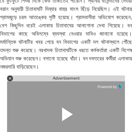
যে ফুটফুটে শিশুর দিকে কেউ তাকাতেই পারেনি। স্থানীয় বাসিন্দাদের দেওয়া
বয়ান অনুযায়ী চিতাবাঘটি দিব্যার বাহুর মাংস ছিঁড়ে নিয়েছিল। এই ঘটনায়
গ্রামজুড়ে চরম আতঙ্কের সৃষ্টি হয়েছে। গ্রামবাসীরা অভিযোগ করেছেন,
বেশ কিছুদিন ধরেই এলাকায় চিতাবাঘের আনাগোনা দেখা গিয়েছে। বন
বিভাগের কাছে অবিলম্বে ব্যবস্থা নেওয়ার দাবিও জানানো হয়েছে।
মর্মান্তিক ঘটনাটির খবর পেয়ে বন বিভাগের একটি দল ঘটনাস্থলে পৌঁছে
তদন্ত শুরু করেছে। নরখাদক চিতাবাঘটিকে ধরতে কর্মকর্তারা একটি বিশেষ
অভিযান শুরু করেছেন। বসানো হয়েছে খাঁচা। বন দফতরের কর্মীরা এলাকায়
নজরদারি বাড়িয়েছেন।
Advertisement
Powered by: