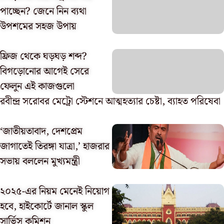
পাচ্ছেন? জেনে নিন ব্যথা
উপশমের সহজ উপায়
ফ্রিজ থেকে ঘড়ঘড় শব্দ?
বিগড়োনোর আগেই সেরে
ফেলুন এই কাজগুলো
রবীন্দ্র সরোবর মেট্রো স্টেশনে আত্মহত্যার চেষ্টা, ব্যাহত পরিষেবা
‘জাতীয়তাবাদ, দেশপ্রেম
জাগাতেই তিরঙ্গা যাত্রা,’ হাজরার
সভায় বললেন মুখ্যমন্ত্রী
২০২৫-এর নিয়ম মেনেই নিয়োগ
হবে, হাইকোর্টে জানাল স্কুল
সার্ভিস কমিশন