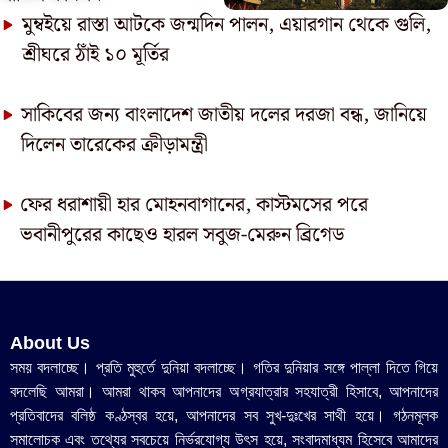
মুম্বইয়ে রাস্তা আটকে জন্মদিন পালন, এয়ারগান থেকে গুলি,
শ্রীঘরে ঠাঁই ১০ মূর্তির
সাকিবের জন্য বাংলাদেশ জাতীয় দলের দরজা বন্ধ, জানিয়ে
দিলেন তারেকের ক্রীড়ামন্ত্রী
ফের ধরাশায়ী হার মোহনবাগানের, কাস্টমসের পরে
ভবানীপুরের কাছেও হারল সবুজ-মেরুন ব্রিগেড
About Us
সময় বদলাচ্ছে। প্রতি মুহুর্তে দুনিয়া বদলাচ্ছে। গতির দুনিয়ার সঙ্গে পাল্লা দিতে গিয়ে
বদলেছি আমরা। আমরা থাকব আপনাদের অগ্রযাত্রার সহযাত্রী হিসাবে, আপনাদের
প্রতিবাদের বলিষ্ঠ কণ্ঠস্বর হয়ে, আপনাদের সব সুখ-দুঃখের সাথী হয়ে। গঠনমূলক
সমালোচক এবং তথ্যের সবচেয়ে নির্ভরযোগ্য উ‍ৎস হয়ে, সংবাদমাধ্যম হিসেবে আমাদের