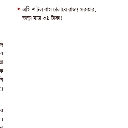
এসি শাটল বাস চালাবে রাজ্য সরকার,
ভাড়া মাত্র ৩৯ টাকা!
গে
সব
য়া
এক
নি
ে।
ির
ন।