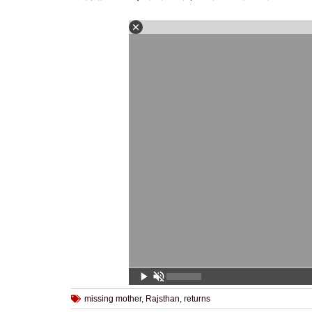
missing mother
,
Rajsthan
,
returns