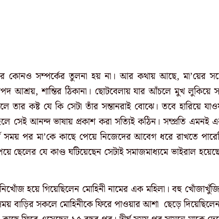
বীর কোনও সম্পর্কের তুলনা হয় না। আর কথায় আছে, মা’য়ের সঙ্
িরাপদ আশ্রয়, শান্তির ঠিকানা। ছোটবেলায় যার আঁচলে মুখ লুকিয়ে 
ে তার কষ্ট যে কি সেটা তাঁর সন্তানরাই বোঝে। তবে হারিয়ে যাও
হলে সেই আনন্দ ভাষায় প্রকাশ করা সত্যিই কঠিন। সম্প্রতি এমনই 
র্ঘ সময় পর মা’কে কাছে পেয়ে নিজেদের আবেগ ধরে রাখতে পারে
য়ে ছেলের যে কাণ্ড ঘটিয়েছেন সেটাই সমাজমাধ্যমে ভাইরাল হয়েছ
িখোঁজ হয়ে গিয়েছিলেন মোহিনী নামের এক মহিলা। বহু খোঁজাখুঁজ
ক সময় বাড়ির সকলে মোহিনীকে ফিরে পাওয়ার আশা ছেড়ে দিয়েছিলে