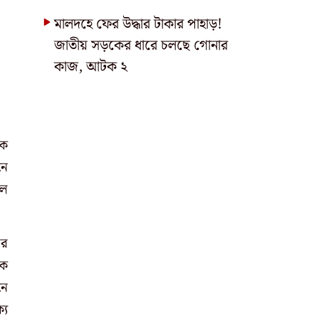
মালদহে ফের উদ্ধার টাকার পাহাড়!
জাতীয় সড়কের ধারে চলছে গোনার
কাজ, আটক ২
াক
নে
াল
ের
কে
নে
্য