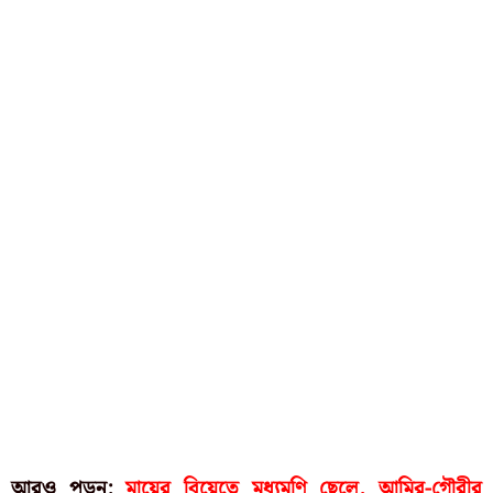
আরও পড়ুন:
মায়ের বিয়েতে মধ্যমণি ছেলে, আমির-গৌরীর