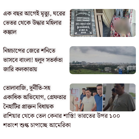
এক বছর আগেই মৃত্যু, ঘরের
ভেতর থেকে উদ্ধার মহিলার
কঙ্কাল
নিম্নচাপের জেরে শনিতে
ভাসবে বাংলা! হলুদ সতর্কতা
জারি কলকাতায়
তোলাবাজি, দুর্নীতি-সহ
একাধিক অভিযোগ, গ্রেফতার
নৈহাটির প্রাক্তন বিধায়ক
রাশিয়ার থেকে তেল কেনার শাস্তি! ভারতের উপর ১০০
শতাংশ শুল্ক চাপাচ্ছে আমেরিকা