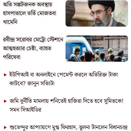
অতি সঙ্কটজনক অবস্থায়
হাসপাতালে ভর্তি মোজতবা
খামেনি
রবীন্দ্র সরোবর মেট্রো স্টেশনে
আত্মহত্যার চেষ্টা, ব্যাহত
পরিষেবা
ইউপিআই বা অনলাইনে পেমেন্ট করলে অতিরিক্ত টাকা
কাটবে? জানুন সত্যিটা
জমি দুর্নীতি মামলায় শনিতেই হাজিরা দিতে হবে সুমিতকে!
সমন সিআইডির
শুভেন্দুর আপ্যায়ণে মুগ্ধ ফিরহাদ, তুলনা টানলেন বিধানচন্দ্র