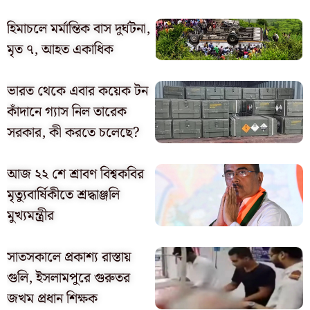
হিমাচলে মর্মান্তিক বাস দুর্ঘটনা,
মৃত ৭, আহত একাধিক
ভারত থেকে এবার কয়েক টন
কাঁদানে গ্যাস নিল তারেক
সরকার, কী করতে চলেছে?
আজ ২২ শে শ্রাবণ বিশ্বকবির
মৃত্যুবার্ষিকীতে শ্রদ্ধাঞ্জলি
মুখ্যমন্ত্রীর
সাতসকালে প্রকাশ্য রাস্তায়
গুলি, ইসলামপুরে গুরুতর
জখম প্রধান শিক্ষক