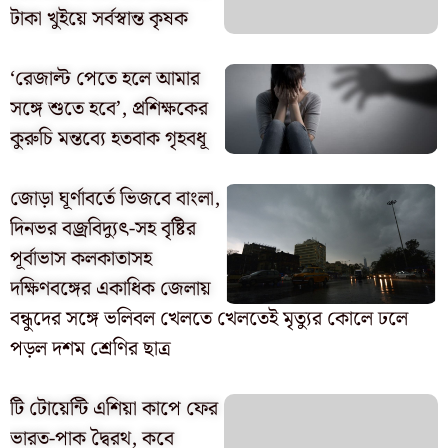
টাকা খুইয়ে সর্বস্বান্ত কৃষক
‘রেজাল্ট পেতে হলে আমার
সঙ্গে শুতে হবে’, প্রশিক্ষকের
কুরুচি মন্তব্যে হতবাক গৃহবধূ
জোড়া ঘূর্ণাবর্তে ভিজবে বাংলা,
দিনভর বজ্রবিদ্যুৎ-সহ বৃষ্টির
পূর্বাভাস কলকাতাসহ
দক্ষিণবঙ্গের একাধিক জেলায়
বন্ধুদের সঙ্গে ভলিবল খেলতে খেলতেই মৃত্যুর কোলে ঢলে
পড়ল দশম শ্রেণির ছাত্র
টি টোয়েন্টি এশিয়া কাপে ফের
ভারত-পাক দ্বৈরথ, কবে