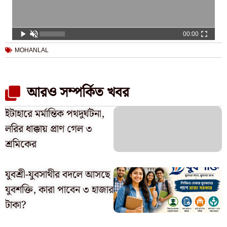
00:00
MOHANLAL
আরও সম্পর্কিত খবর
ইটাহারে মর্মান্তিক পথদুর্ঘটনা,
লরির ধাক্কায় প্রাণ গেল ৩
শ্রমিকের
যুবশ্রী-যুবসাথীর বদলে আসছে
যুবশক্তি, কারা পাবেন ৩ হাজার
টাকা?