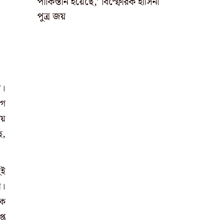
পাকিস্তান হয়েছে,’ বিস্ফোরক হাসিনা
পুত্র জয়
ব।
োগ
য়
ে,
ুই
ি।
কে
্ত