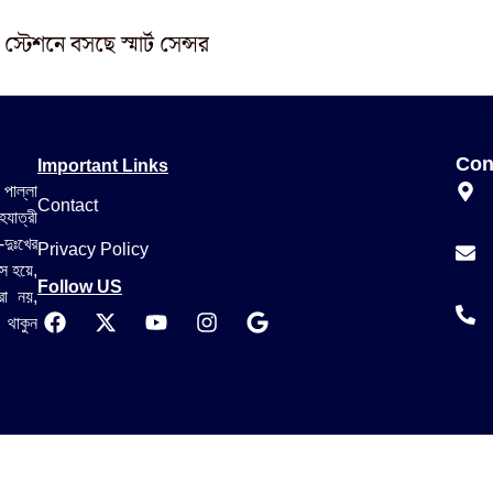
ো স্টেশনে বসছে স্মার্ট সেন্সর
Important Links
Con
 পাল্লা
Contact
যাত্রী
-দুঃখের
Privacy Policy
স হয়ে,
Follow US
রা নয়,
 থাকুন