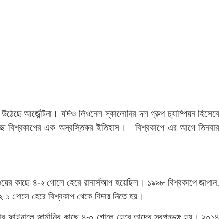
উঠেছে আর্জেন্টিনা। যদিও লিওনেল স্কালোনির দল গ্রুপ চ্যাম্পিয়ন হিসেব
বাচ্ছে বিশ্বকাপের এক অস্বস্তিকর ইতিহাস। বিশ্বকাপে এর আগে তিনবার
রুগুয়ের কাছে ৪-২ গোলে হেরে রানার্সআপ হয়েছিল। ১৯৯৮ বিশ্বকাপে জাপান,
াছে ২-১ গোলে হেরে বিশ্বকাপ থেকে বিদায় নিতে হয়।
ার ফাইনালে জার্মানির কাছে ৪-০ গোলে হেরে তাদের স্বপ্নভঙ্গ হয়। ২০১৪