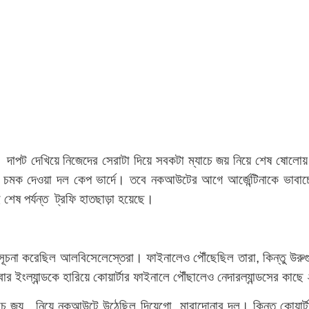
 দাপট দেখিয়ে নিজেদের সেরাটা দিয়ে সবকটা ম্যাচে জয় নিয়ে শেষ ষোলোয় 
্টের চমক দেওয়া দল কেপ ভার্দে। তবে নকআউটের আগে আর্জেন্টিনাকে ভা
ই শেষ পর্যন্ত ট্রফি হাতছাড়া হয়েছে।
দান্ত সূচনা করেছিল আলবিসেলেস্তেরা। ফাইনালেও পৌঁছেছিল তারা, কিন্তু উ
বার ইংল্যান্ডকে হারিয়ে কোয়ার্টার ফাইনালে পৌঁছালেও নেদারল্যান্ডসের ক
্যাচে জয় নিয়ে নকআউটে উঠেছিল দিয়েগো মারাদোনার দল। কিন্তু কোয়ার্ট