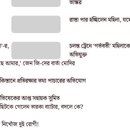
ভাস্কর
রাস্তা পার হচ্ছিলেন মহিলা,
া’-র,
চলন্ত ট্রেনে ‘গর্ভবতী’ মহিলা
অভিযুক্ত
ে আমার,’ জেন জি-দের বার্তা মোদির
াকিস্তানে প্রতিরক্ষার তথ্য পাচারের অভিযোগ
 অভিষেকের আপ্ত সহায়ক সুমিত
কা! ছিটকে গেলেন তারকা ব্যাটার, বদলে কে?
 নিখোঁজ দুই রোগী!