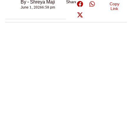
By - Shreya Maji
Share:
Copy
June 1, 2026
6:58 pm
Link