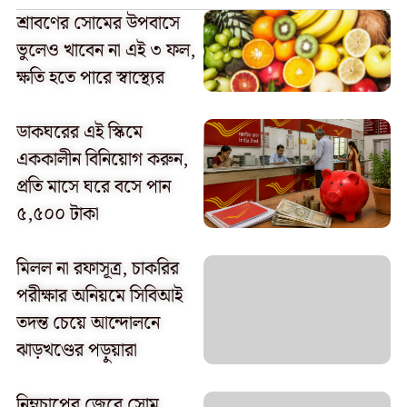
শ্রাবণের সোমের উপবাসে
ভুলেও খাবেন না এই ৩ ফল,
ক্ষতি হতে পারে স্বাস্থ্যের
ডাকঘরের এই স্কিমে
এককালীন বিনিয়োগ করুন,
প্রতি মাসে ঘরে বসে পান
৫,৫০০ টাকা
মিলল না রফাসূত্র, চাকরির
পরীক্ষার অনিয়মে সিবিআই
তদন্ত চেয়ে আন্দোলনে
ঝাড়খণ্ডের পড়ুয়ারা
নিম্নচাপের জেরে সোম