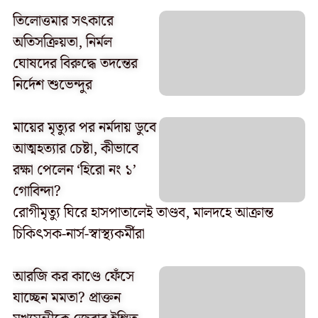
তিলোত্তমার সৎকারে
অতিসক্রিয়তা, নির্মল
ঘোষদের বিরুদ্ধে তদন্তের
নির্দেশ শুভেন্দুর
মায়ের মৃত্যুর পর নর্মদায় ডুবে
আত্মহত্যার চেষ্টা, কীভাবে
রক্ষা পেলেন ‘হিরো নং ১’
গোবিন্দা?
রোগীমৃত্যু ঘিরে হাসপাতালেই তাণ্ডব, মালদহে আক্রান্ত
চিকিৎসক-নার্স-স্বাস্থ্যকর্মীরা
আরজি কর কাণ্ডে ফেঁসে
যাচ্ছেন মমতা? প্রাক্তন