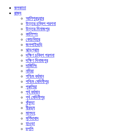
কলকাতা
রাজ্য
আলিপুরদুয়ার
উত্তর চব্বিশ পরগনা
উত্তর দিনাজপুর
কালিম্পং
কোচবিহার
জলপাইগুড়ি
ঝাড়গ্রাম
দক্ষিণ চব্বিশ পরগনা
দক্ষিণ দিনাজপুর
দার্জিলিং
নদিয়া
পশ্চিম বর্ধমান
পশ্চিম মেদিনীপুর
পুরুলিয়া
পূর্ব বর্ধমান
পূর্ব মেদিনীপুর
বাঁকুড়া
বীরভূম
মালদহ
মুর্শিদাবাদ
হাওড়া
হুগলি