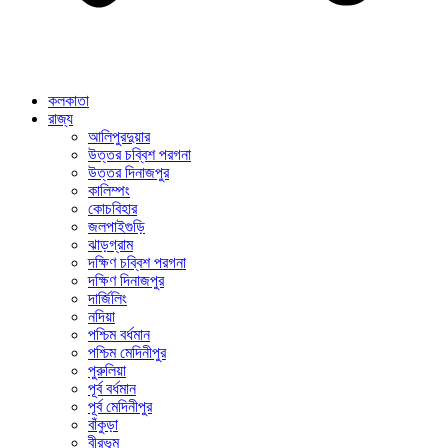
কলকাতা
রাজ্য
আলিপুরদুয়ার
উত্তর চব্বিশ পরগনা
উত্তর দিনাজপুর
কালিম্পং
কোচবিহার
জলপাইগুড়ি
ঝাড়গ্রাম
দক্ষিণ চব্বিশ পরগনা
দক্ষিণ দিনাজপুর
দার্জিলিং
নদিয়া
পশ্চিম বর্ধমান
পশ্চিম মেদিনীপুর
পুরুলিয়া
পূর্ব বর্ধমান
পূর্ব মেদিনীপুর
বাঁকুড়া
বীরভূম