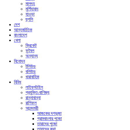
মালদহ
মুর্শিদাবাদ
হাওড়া
হুগলি
দেশ
আন্তর্জাতিক
বাংলাদেশ
খেলা
ক্রিকেট
ফুটবল
অন্যান্য
বিনোদন
টলিউড
বলিউড
ধারাবাহিক
বিবিধ
লাইফস্টাইল
প্রযুক্তি-বাণিজ্য
রান্নাবান্না
রাশিফল
আনন্দময়ী
আজকের দশভূজা
গ্রামবাংলার পুজো
তারাদের পুজো
তাহাদের কথা