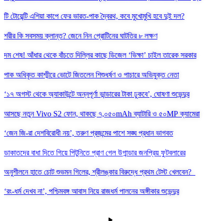
টি টোয়েন্টি এশিয়া কাপে ফের ভারত-পাক দ্বৈরথ, কবে মুখোমুখি হবে দুই দল?
শরীর কি সবসময় ক্লান্ত? জেনে নিন প্রোটিনের ঘাটতির ৮ লক্ষণ
দম শেষ! আঁধার থেকে বাঁচতে দিল্লির কাছে ডিজেল ‘ভিক্ষা’ চাইল তারেক সরকার
পাক অধিকৃত কাশ্মীরে ভোটে জিতলেন শিশুধর্ষণ ও পাচারে অভিযুক্ত নেতা
‘১৭ অগস্ট থেকে অ্যাকাউন্টে অন্নপূর্ণা ভান্ডারের টাকা ঢুকবে’, ঘোষণা শুভেন্দুর
আসছে নতুন Vivo S2 ফোন, থাকছে ৭,০৫০mAh ব্যাটারি ও ৫০MP ক্যামেরা
‘জেন জি-রা দেশবিরোধী নয়’, তরুণ প্রজন্মের পাশে সঙ্ঘ প্রধান ভাগবত
ডাকাতদের বাধা দিতে গিয়ে পিটুনিতে প্রাণ গেল উগান্ডার জনপ্রিয় ফুটবলারের
অনুশীলনে হাতে চোট শুভমন গিলের, শ্রীলঙ্কার বিরুদ্ধে প্রথম টেস্ট খেলবেন?
‘রং-ধর্ম দেখব না’, পশ্চিমবঙ্গ আবাস নিয়ে রাজধর্ম পালনের অঙ্গীকার শুভেন্দুর