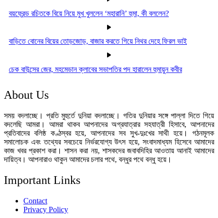
বয়ফ্রেন্ড রচিতকে বিয়ে নিয়ে মুখ খুললেন ‘মহারানি’ হুমা, কী বললেন?
বাড়িতে বোনের বিয়ের তোড়জোড়, বাজার করতে গিয়ে নিথর দেহে ফিরল ভাই
চেক বাউন্সের জের, মহমেডান ক্লাবের সভাপতির পদ হারালেন হুমায়ুন কবীর
About Us
সময় বদলাচ্ছে। প্রতি মুহুর্তে দুনিয়া বদলাচ্ছে। গতির দুনিয়ার সঙ্গে পাল্লা দিতে গিয়ে
বদলেছি আমরা। আমরা থাকব আপনাদের অগ্রযাত্রার সহযাত্রী হিসাবে, আপনাদের
প্রতিবাদের বলিষ্ঠ কণ্ঠস্বর হয়ে, আপনাদের সব সুখ-দুঃখের সাথী হয়ে। গঠনমূলক
সমালোচক এবং তথ্যের সবচেয়ে নির্ভরযোগ্য উ‍ৎস হয়ে, সংবাদমাধ্যম হিসেবে আমাদের
কাজ খবর প্রকাশ করা। শাসন করা নয়, শাসকদের জবাবদিহির আওতায় আনাই আমাদের
দায়িত্ব। আপনারাও থাকুন আমাদের চলার পথে, বন্ধুর পথে বন্ধু হয়ে।
Important Links
Contact
Privacy Policy