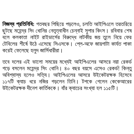
নিজস্ব প্রতিনিধি
:
গতবছর পিছিয়ে পড়লেও, চলতি আইপিএলে তরতরিয়ে
ছুটছে মহেন্দ্র সিং ধোনির নেতৃত্বাধীন চেন্নাই সুপার কিংস। রবিবার শেষ
বলে কলকাতা নাইট রাইডার্সের বিরুদ্ধে নাটকীয় জয় তুলে নিয়ে ফের
টেবিলের শীর্ষে উঠে এসেছে সিএসকে। প্লে-অফে জায়গাটা কার্যত পাকা
করেই ফেলেছে হলুদ জার্সিধারীরা।
তবে দলের এই ভালো সময়ের মধ্যেই আইপিএলের আসরে নয়া রেকর্ড
গড়ে বসলেন মহেন্দ্র সিং ধোনি। ৪০ বছর বয়সে এসেও রেকর্ড! কিন্তু
অবিশ্বাস্য হলেও সত্যি। আইপিএলের আসরে উইকেটরক্ষক হিসেবে
১১৭টি ক্যাচ ধরে নজির গড়লেন তিনি। টপকে গেলেন কেকেআরের
উইকেটরক্ষক দীনেশ কার্তিককে। যাঁর ক্যাচের সংখ্যা হল ১১৫টি।