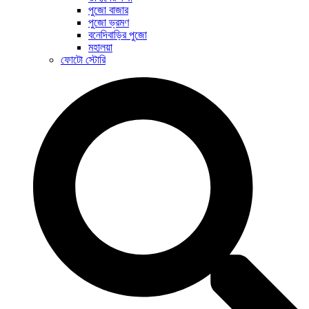
পুজো বাজার
পুজো ভ্রমণ
বনেদিবাড়ির পুজো
মহালয়া
ফোটো স্টোরি