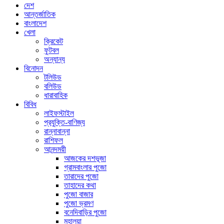
দেশ
আন্তর্জাতিক
বাংলাদেশ
খেলা
ক্রিকেট
ফুটবল
অন্যান্য
বিনোদন
টলিউড
বলিউড
ধারাবাহিক
বিবিধ
লাইফস্টাইল
প্রযুক্তি-বাণিজ্য
রান্নাবান্না
রাশিফল
আনন্দময়ী
আজকের দশভূজা
গ্রামবাংলার পুজো
তারাদের পুজো
তাহাদের কথা
পুজো বাজার
পুজো ভ্রমণ
বনেদিবাড়ির পুজো
মহালয়া