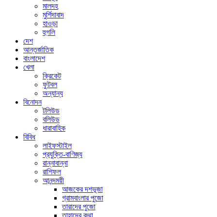
মালদহ
মুর্শিদাবাদ
হাওড়া
হুগলি
দেশ
আন্তর্জাতিক
বাংলাদেশ
খেলা
ক্রিকেট
ফুটবল
অন্যান্য
বিনোদন
টলিউড
বলিউড
ধারাবাহিক
বিবিধ
লাইফস্টাইল
প্রযুক্তি-বাণিজ্য
রান্নাবান্না
রাশিফল
আনন্দময়ী
আজকের দশভূজা
গ্রামবাংলার পুজো
তারাদের পুজো
তাহাদের কথা