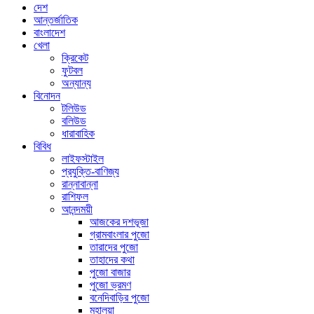
দেশ
আন্তর্জাতিক
বাংলাদেশ
খেলা
ক্রিকেট
ফুটবল
অন্যান্য
বিনোদন
টলিউড
বলিউড
ধারাবাহিক
বিবিধ
লাইফস্টাইল
প্রযুক্তি-বাণিজ্য
রান্নাবান্না
রাশিফল
আনন্দময়ী
আজকের দশভূজা
গ্রামবাংলার পুজো
তারাদের পুজো
তাহাদের কথা
পুজো বাজার
পুজো ভ্রমণ
বনেদিবাড়ির পুজো
মহালয়া