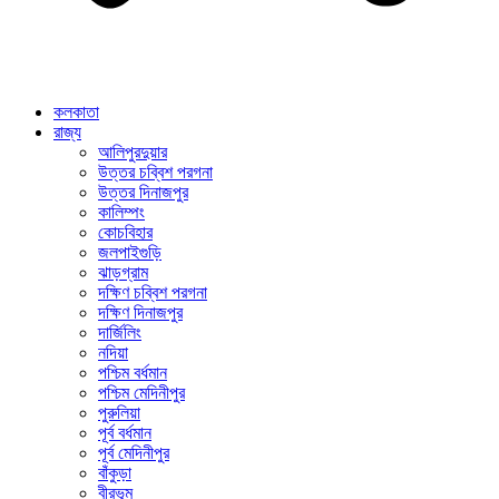
কলকাতা
রাজ্য
আলিপুরদুয়ার
উত্তর চব্বিশ পরগনা
উত্তর দিনাজপুর
কালিম্পং
কোচবিহার
জলপাইগুড়ি
ঝাড়গ্রাম
দক্ষিণ চব্বিশ পরগনা
দক্ষিণ দিনাজপুর
দার্জিলিং
নদিয়া
পশ্চিম বর্ধমান
পশ্চিম মেদিনীপুর
পুরুলিয়া
পূর্ব বর্ধমান
পূর্ব মেদিনীপুর
বাঁকুড়া
বীরভূম