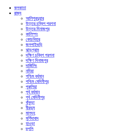
কলকাতা
রাজ্য
আলিপুরদুয়ার
উত্তর চব্বিশ পরগনা
উত্তর দিনাজপুর
কালিম্পং
কোচবিহার
জলপাইগুড়ি
ঝাড়গ্রাম
দক্ষিণ চব্বিশ পরগনা
দক্ষিণ দিনাজপুর
দার্জিলিং
নদিয়া
পশ্চিম বর্ধমান
পশ্চিম মেদিনীপুর
পুরুলিয়া
পূর্ব বর্ধমান
পূর্ব মেদিনীপুর
বাঁকুড়া
বীরভূম
মালদহ
মুর্শিদাবাদ
হাওড়া
হুগলি