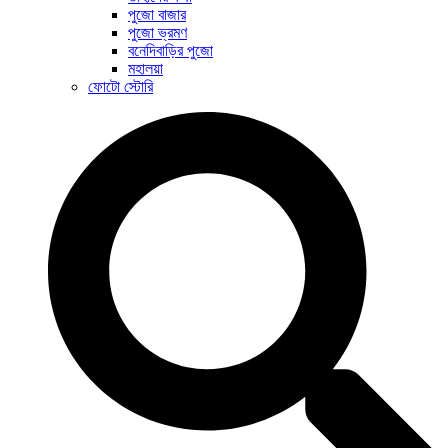
পুজো বাজার
পুজো ভ্রমণ
বনেদিবাড়ির পুজো
মহালয়া
ফোটো স্টোরি