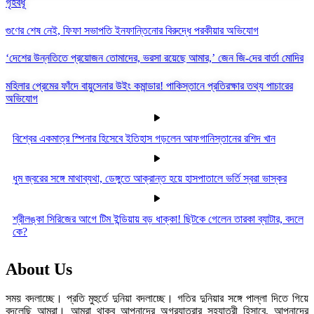
গৃহবধূ
গুণের শেষ নেই, ফিফা সভাপতি ইনফান্তিনোর বিরুদ্ধে পরকীয়ার অভিযোগ
‘দেশের উন্নতিতে প্রয়োজন তোমাদের, ভরসা রয়েছে আমার,’ জেন জি-দের বার্তা মোদির
মহিলার প্রেমের ফাঁদে বায়ুসেনার উইং কমান্ডার! পাকিস্তানে প্রতিরক্ষার তথ্য পাচারের
অভিযোগ
বিশ্বের একমাত্র স্পিনার হিসেবে ইতিহাস গড়লেন আফগানিস্তানের রশিদ খান
ধুম জ্বরের সঙ্গে মাথাব্যথা, ডেঙ্গুতে আক্রান্ত হয়ে হাসপাতালে ভর্তি স্বরা ভাস্কর
শ্রীলঙ্কা সিরিজের আগে টিম ইন্ডিয়ায় বড় ধাক্কা! ছিটকে গেলেন তারকা ব্যাটার, বদলে
কে?
About Us
সময় বদলাচ্ছে। প্রতি মুহুর্তে দুনিয়া বদলাচ্ছে। গতির দুনিয়ার সঙ্গে পাল্লা দিতে গিয়ে
বদলেছি আমরা। আমরা থাকব আপনাদের অগ্রযাত্রার সহযাত্রী হিসাবে, আপনাদের