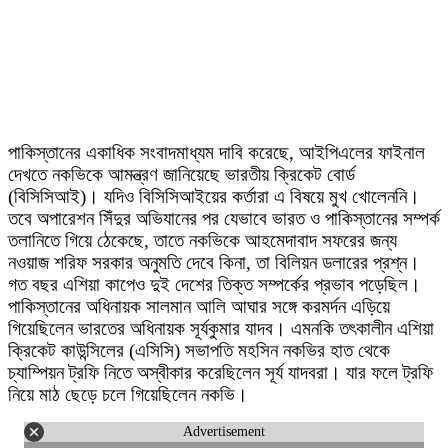
পাকিস্তানের একাধিক সংবাদমাধ্যম দাবি করেছে, আইপিএলের ফাইনাল
দেখতে নকভিকে আমন্ত্রণ জানিয়েছে ভারতীয় ক্রিকেট বোর্ড
(বিসিসিআই)। যদিও বিসিসিআইয়ের কর্তারা এ বিষয়ে মুখ খোলেননি।
তবে অপারেশন সিঁদুর অভিযানের পর যেভাবে ভারত ও পাকিস্তানের সম্পর্ক
তলানিতে গিয়ে ঠেকেছে, তাতে নকভিকে আহমেদাবাদ সফরের জন্য
নওয়াজ শরিফ সরকার অনুমতি দেবে কিনা, তা বিলিয়ন ডলারের প্রশ্ন।
গত বছর এশিয়া কাপেও দুই দেশের তিক্ত সম্পর্কের প্রভাব পড়েছিল।
পাকিস্তানের অধিনায়ক সালমান আলি আঘার সঙ্গে করমর্দন এড়িয়ে
গিয়েছিলেন ভারতের অধিনায়ক সূর্যকুমার যাদব। এমনকি ত‍ৎকালীন এশিয়া
ক্রিকেট কাউন্সিলের (এসিসি) সভাপতি মহসিন নকভির হাত থেকে
চ্যাম্পিয়ন ট্রফি নিতে অস্বীকার করেছিলেন সূর্য যাদবরা। যার ফলে ট্রফি
নিয়ে মাঠ ছেড়ে চলে গিয়েছিলেন নকভি।
Advertisement