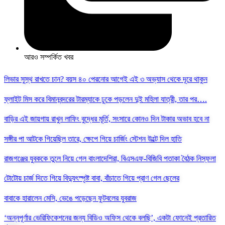
আরও সম্পর্কিত খবর
লিভার সুস্থ রাখতে চান? বয়স ৪০ পেরনোর আগেই এই ৩ অভ্যাস থেকে দূরে থাকুন
ফ্লাইট মিস করে বিমানবন্দরের টারম্যাকে ঢুকে পড়লেন দুই মহিলা যাত্রী, তার পর….
বাড়ির এই জায়গায় রাখুন লাফিং বুদ্ধের মূর্তি, সংসারে কোনও দিন টাকার অভাব হবে না
সঙ্গীর পা আটকে গিয়েছিল তারে, ক্ষেপে গিয়ে চার্জিং স্টেশন উল্টে দিল হাতি
রাজগঞ্জের যুবককে তুলে নিয়ে গেল বাংলাদেশিরা, বিএসএফ-বিজিবি পতাকা বৈঠক নিস্ফলা
টোটোয় চার্জ দিতে গিয়ে বিদ্যুৎস্পৃষ্ট বাবা, বাঁচাতে গিয়ে প্রাণ গেল ছেলের
বাবাকে হারালেন মেসি, ভেঙে পড়েছেন ফুটবলের যুবরাজ
‘অন্নপূর্ণার ভেরিফিকেশনের জন্য বিডিও অফিস থেকে বলছি’, একটা ফোনেই প্রতারিত