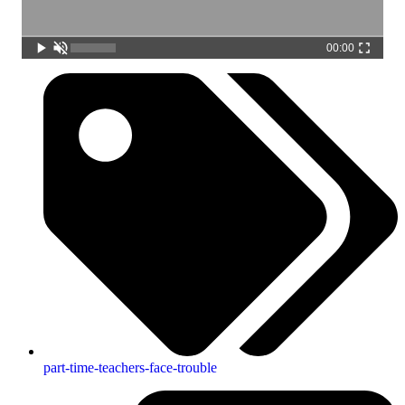
00:00
part-time-teachers-face-trouble