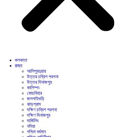
কলকাতা
রাজ্য
আলিপুরদুয়ার
উত্তর চব্বিশ পরগনা
উত্তর দিনাজপুর
কালিম্পং
কোচবিহার
জলপাইগুড়ি
ঝাড়গ্রাম
দক্ষিণ চব্বিশ পরগনা
দক্ষিণ দিনাজপুর
দার্জিলিং
নদিয়া
পশ্চিম বর্ধমান