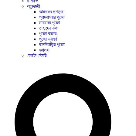
রাশিফল
আনন্দময়ী
আজকের দশভূজা
গ্রামবাংলার পুজো
তারাদের পুজো
তাহাদের কথা
পুজো বাজার
পুজো ভ্রমণ
বনেদিবাড়ির পুজো
মহালয়া
ফোটো স্টোরি