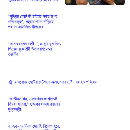
‘সুপ্রিম কোর্ট কী চাইছে সবার উপর
গুলি চলুক’, মহুয়ার পাশে দাঁড়িয়ে
প্রশ্ন অভিজিত দীপকের
‘আমার যেমন বেণী..’, ৯ ফুট চুল নিয়ে
গিনেস বুকে ঠাঁই উত্তরাখণ্ডের
তরুণীর
রবীন্দ্র সরোবর মেট্রো স্টেশনে আত্মহত্যার চেষ্টা, ব্যাহত পরিষেবা
‘জাতীয়তাবাদ, দেশপ্রেম জাগাতেই
তিরঙ্গা যাত্রা,’ হাজরার সভায় বললেন
মুখ্যমন্ত্রী
২০২৫-এর নিয়ম মেনেই নিয়োগ হবে,