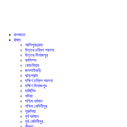
কলকাতা
রাজ্য
আলিপুরদুয়ার
উত্তর চব্বিশ পরগনা
উত্তর দিনাজপুর
কালিম্পং
কোচবিহার
জলপাইগুড়ি
ঝাড়গ্রাম
দক্ষিণ চব্বিশ পরগনা
দক্ষিণ দিনাজপুর
দার্জিলিং
নদিয়া
পশ্চিম বর্ধমান
পশ্চিম মেদিনীপুর
পুরুলিয়া
পূর্ব বর্ধমান
পূর্ব মেদিনীপুর
বাঁকুড়া