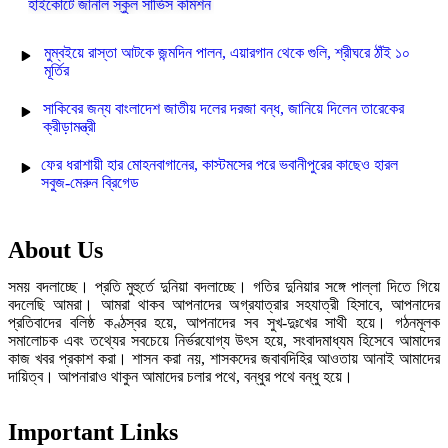
হাইকোর্টে জানাল স্কুল সার্ভিস কমিশন
মুম্বইয়ে রাস্তা আটকে জন্মদিন পালন, এয়ারগান থেকে গুলি, শ্রীঘরে ঠাঁই ১০
মূর্তির
সাকিবের জন্য বাংলাদেশ জাতীয় দলের দরজা বন্ধ, জানিয়ে দিলেন তারেকের
ক্রীড়ামন্ত্রী
ফের ধরাশায়ী হার মোহনবাগানের, কাস্টমসের পরে ভবানীপুরের কাছেও হারল
সবুজ-মেরুন ব্রিগেড
About Us
সময় বদলাচ্ছে। প্রতি মুহুর্তে দুনিয়া বদলাচ্ছে। গতির দুনিয়ার সঙ্গে পাল্লা দিতে গিয়ে
বদলেছি আমরা। আমরা থাকব আপনাদের অগ্রযাত্রার সহযাত্রী হিসাবে, আপনাদের
প্রতিবাদের বলিষ্ঠ কণ্ঠস্বর হয়ে, আপনাদের সব সুখ-দুঃখের সাথী হয়ে। গঠনমূলক
সমালোচক এবং তথ্যের সবচেয়ে নির্ভরযোগ্য উ‍ৎস হয়ে, সংবাদমাধ্যম হিসেবে আমাদের
কাজ খবর প্রকাশ করা। শাসন করা নয়, শাসকদের জবাবদিহির আওতায় আনাই আমাদের
দায়িত্ব। আপনারাও থাকুন আমাদের চলার পথে, বন্ধুর পথে বন্ধু হয়ে।
Important Links