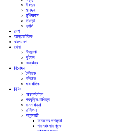
বীরভূম
মালদহ
মুর্শিদাবাদ
হাওড়া
হুগলি
দেশ
আন্তর্জাতিক
বাংলাদেশ
খেলা
ক্রিকেট
ফুটবল
অন্যান্য
বিনোদন
টলিউড
বলিউড
ধারাবাহিক
বিবিধ
লাইফস্টাইল
প্রযুক্তি-বাণিজ্য
রান্নাবান্না
রাশিফল
আনন্দময়ী
আজকের দশভূজা
গ্রামবাংলার পুজো