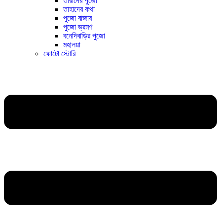
তারাদের পুজো
তাহাদের কথা
পুজো বাজার
পুজো ভ্রমণ
বনেদিবাড়ির পুজো
মহালয়া
ফোটো স্টোরি