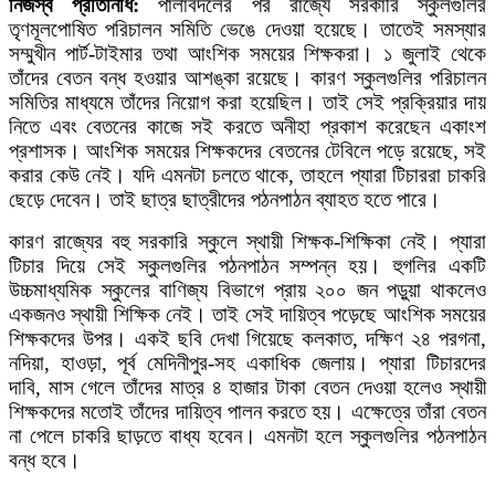
নিজস্ব প্রতিনিধি:
পালাবদলের পর রাজ্যে সরকারি স্কুলগুলির
তৃণমূলপোষিত পরিচালন সমিতি ভেঙে দেওয়া হয়েছে। তাতেই সমস্যার
সম্মুখীন পার্ট-টাইমার
তথা আংশিক সময়ের শিক্ষকরা। ১ জুলাই থেকে
তাঁদের বেতন বন্ধ হওয়ার আশঙ্কা রয়েছে। কারণ স্কুলগুলির পরিচালন
সমিতির মাধ্যমে তাঁদের নিয়োগ করা হয়েছিল। তাই সেই প্রক্রিয়ার দায়
নিতে এবং বেতনের কাজে সই করতে অনীহা প্রকাশ করেছেন একাংশ
প্রশাসক। আংশিক সময়ের শিক্ষকদের বেতনের টেবিলে পড়ে রয়েছে, সই
করার কেউ নেই। যদি এমনটা চলতে থাকে, তাহলে প্যারা টিচাররা চাকরি
ছেড়ে দেবেন। তাই ছাত্র ছাত্রীদের পঠনপাঠন ব্যাহত হতে পারে।
কারণ রাজ্যের বহু সরকারি স্কুলে স্থায়ী শিক্ষক-শিক্ষিকা নেই। প্যারা
টিচার দিয়ে সেই স্কুলগুলির পঠনপাঠন সম্পন্ন হয়। হুগলির একটি
উচ্চমাধ্যমিক স্কুলের বাণিজ্য বিভাগে প্রায় ২০০ জন পড়ুয়া থাকলেও
একজনও স্থায়ী শিক্ষিক নেই। তাই সেই দায়িত্ব পড়েছে আংশিক সময়ের
শিক্ষকদের উপর। একই ছবি দেখা গিয়েছে কলকাত, দক্ষিণ ২৪ পরগনা,
নদিয়া, হাওড়া, পূর্ব মেদিনীপুর-সহ একাধিক জেলায়। প্যারা টিচারদের
দাবি, মাস গেলে তাঁদের মাত্র ৪ হাজার টাকা বেতন দেওয়া হলেও স্থায়ী
শিক্ষকদের মতোই তাঁদের দায়িত্ব পালন করতে হয়। এক্ষেত্রে তাঁরা বেতন
না পেলে চাকরি ছাড়তে বাধ্য হবেন।
এমনটা হলে স্কুলগুলির পঠনপাঠন
বন্ধ হবে।