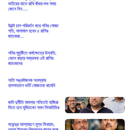
ভাইয়ের হাতে রাখি বাঁধার শুভ সময়
জেনে নিন….
উল্টো চাল পরিবর্তন করে শনির সোজা
গতি, মালামাল হবেন ৫ রাশির
জাতকরা…
শনির সুদৃষ্টিতে কর্মক্ষেত্রে উন্নতি,
বেতন বাড়ার সম্ভাবনা এই রাশির
জাতকদের
অতি সঙ্কটজনক অবস্থায়
হাসপাতালে ভর্তি মোজতবা খামেনি
জমি দুর্নীতি মামলায় শনিতেই হাজিরা
দিতে হবে সুমিতকে! সমন সিআইডির
শুভেন্দুর আপ্যায়ণে মুগ্ধ ফিরহাদ,
তুলনা টানলেন বিধানচন্দ্র রায়ের সঙ্গে