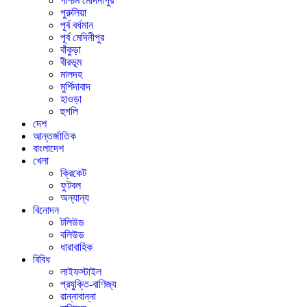
পশ্চিম মেদিনীপুর
পুরুলিয়া
পূর্ব বর্ধমান
পূর্ব মেদিনীপুর
বাঁকুড়া
বীরভূম
মালদহ
মুর্শিদাবাদ
হাওড়া
হুগলি
দেশ
আন্তর্জাতিক
বাংলাদেশ
খেলা
ক্রিকেট
ফুটবল
অন্যান্য
বিনোদন
টলিউড
বলিউড
ধারাবাহিক
বিবিধ
লাইফস্টাইল
প্রযুক্তি-বাণিজ্য
রান্নাবান্না