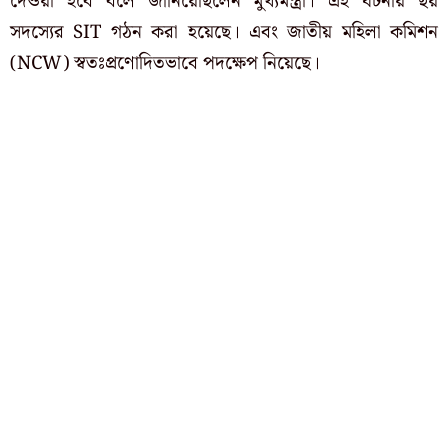
দেওয়া হবে বলে জানিয়েছিলেন মুখ্যমন্ত্রী। এই ঘটনায় ছয়
সদস্যের SIT গঠন করা হয়েছে। এবং জাতীয় মহিলা কমিশন
(NCW) স্বতঃপ্রণোদিতভাবে পদক্ষেপ নিয়েছে।