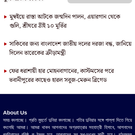
মুম্বইয়ে রাস্তা আটকে জন্মদিন পালন, এয়ারগান থেকে
গুলি, শ্রীঘরে ঠাঁই ১০ মূর্তির
সাকিবের জন্য বাংলাদেশ জাতীয় দলের দরজা বন্ধ, জানিয়ে
দিলেন তারেকের ক্রীড়ামন্ত্রী
ফের ধরাশায়ী হার মোহনবাগানের, কাস্টমসের পরে
ভবানীপুরের কাছেও হারল সবুজ-মেরুন ব্রিগেড
About Us
সময় বদলাচ্ছে। প্রতি মুহুর্তে দুনিয়া বদলাচ্ছে। গতির দুনিয়ার সঙ্গে পাল্লা দিতে গিয়ে
বদলেছি আমরা। আমরা থাকব আপনাদের অগ্রযাত্রার সহযাত্রী হিসাবে, আপনাদের
প্রতিবাদের বলিষ্ঠ কণ্ঠস্বর হয়ে, আপনাদের সব সুখ-দুঃখের সাথী হয়ে। গঠনমূলক