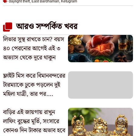
daylight theft
,
East Bardhaman
,
Ketugram
আরও সম্পর্কিত খবর
লিভার সুস্থ রাখতে চান? বয়স
৪০ পেরনোর আগেই এই ৩
অভ্যাস থেকে দূরে থাকুন
ফ্লাইট মিস করে বিমানবন্দরের
টারম্যাকে ঢুকে পড়লেন দুই
মহিলা যাত্রী, তার পর….
বাড়ির এই জায়গায় রাখুন
লাফিং বুদ্ধের মূর্তি, সংসারে
কোনও দিন টাকার অভাব হবে