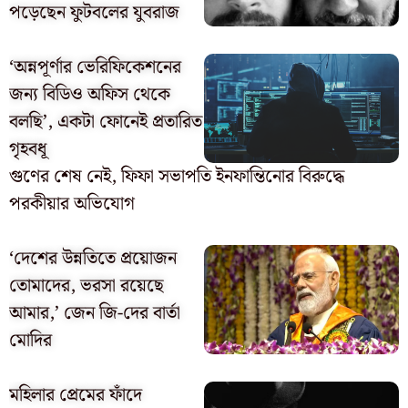
পড়েছেন ফুটবলের যুবরাজ
‘অন্নপূর্ণার ভেরিফিকেশনের
জন্য বিডিও অফিস থেকে
বলছি’, একটা ফোনেই প্রতারিত
গৃহবধূ
গুণের শেষ নেই, ফিফা সভাপতি ইনফান্তিনোর বিরুদ্ধে
পরকীয়ার অভিযোগ
‘দেশের উন্নতিতে প্রয়োজন
তোমাদের, ভরসা রয়েছে
আমার,’ জেন জি-দের বার্তা
মোদির
মহিলার প্রেমের ফাঁদে