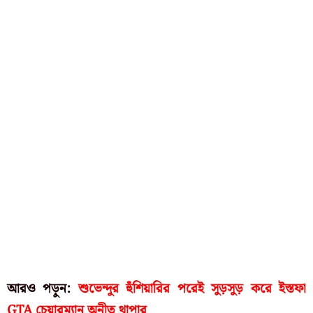
আরও পড়ুন:
শুভেন্দুর হুঁশিয়ারির পরেই সুড়সুড় করে ইস্তফা
GTA চেয়ারম্যান অনীত থাপার