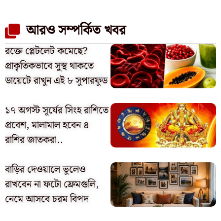
আরও সম্পর্কিত খবর
রক্তে প্লেটলেট কমেছে?
প্রাকৃতিকভাবে সুস্থ থাকতে
ডায়েটে রাখুন এই ৮ সুপারফুড
১৭ অগস্ট সূর্যের সিংহ রাশিতে
প্রবেশ, মালামাল হবেন ৪
রাশির জাতকরা..
বাড়ির দেওয়ালে ভুলেও
রাখবেন না ফটো ফ্রেমগুলি,
নেমে আসবে চরম বিপদ