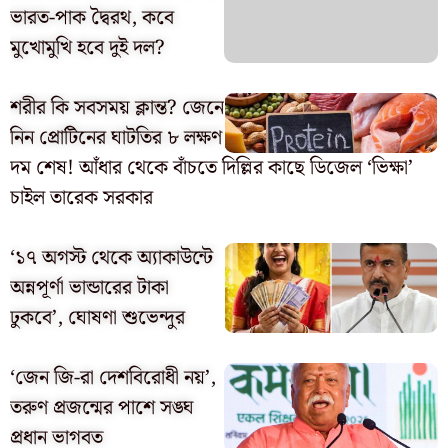
ভারত-পাক দ্বৈরথ, কবে
মুখোমুখি হবে দুই দল?
শরীর কি সবসময় ক্লান্ত? জেনে
নিন প্রোটিনের ঘাটতির ৮ লক্ষণ
দম শেষ! আঁধার থেকে বাঁচতে দিল্লির কাছে ডিজেল ‘ভিক্ষা’
চাইল তারেক সরকার
‘১৭ অগস্ট থেকে অ্যাকাউন্টে
অন্নপূর্ণা ভান্ডারের টাকা
ঢুকবে’, ঘোষণা শুভেন্দুর
‘জেন জি-রা দেশবিরোধী নয়’,
তরুণ প্রজন্মের পাশে সঙ্ঘ
প্রধান ভাগবত