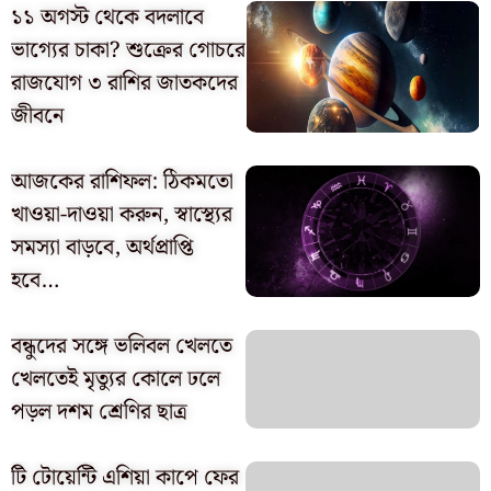
১১ অগস্ট থেকে বদলাবে
ভাগ্যের চাকা? শুক্রের গোচরে
রাজযোগ ৩ রাশির জাতকদের
জীবনে
আজকের রাশিফল: ঠিকমতো
খাওয়া-দাওয়া করুন, স্বাস্থ্যের
সমস্যা বাড়বে, অর্থপ্রাপ্তি
হবে…
বন্ধুদের সঙ্গে ভলিবল খেলতে
খেলতেই মৃত্যুর কোলে ঢলে
পড়ল দশম শ্রেণির ছাত্র
টি টোয়েন্টি এশিয়া কাপে ফের