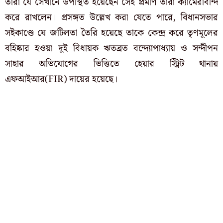
তারা যে সেখানে উপস্থিত হয়েছেন সেই প্রমাণ তারা ক্যামেরাবন্দি
করে রাখলেন। প্রসঙ্গত উল্লেখ করা যেতে পারে, বিধানসভার
সইকাণ্ডে যে জটিলতা তৈরি হয়েছে তাকে কেন্দ্র করে তৃণমূলের
বহিষ্কার হওয়া দুই বিধায়ক ঋতব্রত বন্দ্যোপাধ্যায় ও সন্দীপন
সাহার অভিযোগের ভিত্তিতে হেয়ার স্ট্রিট থানায়
এফআইআর(FIR) দায়ের হয়েছে।