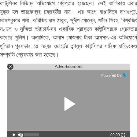
কাউন্সিলর বিভিন্ন অভিযোগে গ্রেপ্তার হয়েছেন। সেই তালিকায় এবার
যুক্ত হল তারকেশ্বর চক্রবর্তীর নাম। এর আগে বাপ্পাদিত্য দাশগুপ্ত,
মহেশকুমার শর্মা, অরিজিৎ দাস ঠাকুর, সুদীপ পোল্লে, শচীন সিংহ, বিশ্বজিৎ
মণ্ডল ও সুস্মিতা ভট্টাচার্য-সহ একাধিক প্রাক্তন কাউন্সিলরকে গ্রেফতার
করেছে পুলিশ। অন্যদিকে, আবাস যোজনার টাকা আত্মসাৎ-এর অভিযোগে
ধুলিয়ান পুরসভার ১৫ নম্বর ওয়ার্ডের তৃণমূল কাউন্সিলর সারিফ হাড্ডিকেও
সম্প্রতি গ্রেফতার করা হয়েছে।
Advertisement
Powered by:
00:00