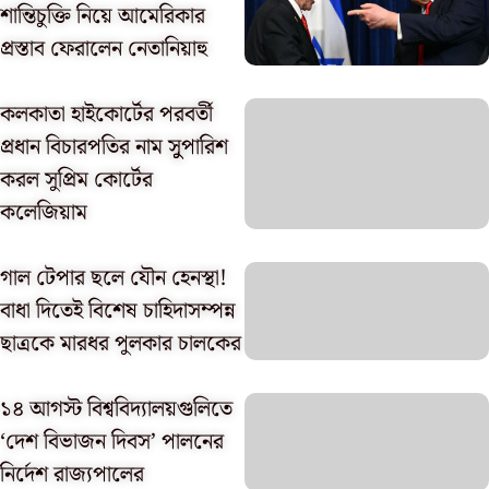
শান্তিচুক্তি নিয়ে আমেরিকার
প্রস্তাব ফেরালেন নেতানিয়াহু
কলকাতা হাইকোর্টের পরবর্তী
প্রধান বিচারপতির নাম সুুপারিশ
করল সুপ্রিম কোর্টের
কলেজিয়াম
গাল টেপার ছলে যৌন হেনস্থা!
বাধা দিতেই বিশেষ চাহিদাসম্পন্ন
ছাত্রকে মারধর পুলকার চালকের
১৪ আগস্ট বিশ্ববিদ্যালয়গুলিতে
‘দেশ বিভাজন দিবস’ পালনের
নির্দেশ রাজ্যপালের