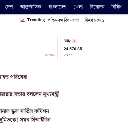
দেশ
আন্তর্জাতিক
বাংলাদেশ
খেলা
বিনোদন
বিবিধ
Trending
পশ্চিমবঙ্গ বিধানসভা
ফিফা ২০২৬
ব্যাহত পরিষেবা
াজরার সভায় বললেন মুখ্যমন্ত্রী
২০২৫-এর নিয়ম মেনেই নিয়োগ হবে, হাইকোর্টে জানাল স্কুল সার্ভিস কমিশন
বে সুমিতকে! সমন সিআইডির