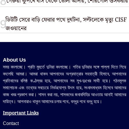
গেরুয়া কুপনে বাস থেকে তোলা আদায়, শোরগোল গুসকরায়
ডিউটি সেরে বাড়ি ফেরার পথে দুর্ঘটনা, সল্টলেকে মৃত্যু CISF
জওয়ানের
About Us
সময় বদলাচ্ছে। প্রতি মুহুর্তে দুনিয়া বদলাচ্ছে। গতির দুনিয়ার সঙ্গে পাল্লা দিতে গিয়ে
বদলেছি আমরা। আমরা থাকব আপনাদের অগ্রযাত্রার সহযাত্রী হিসাবে, আপনাদের
প্রতিবাদের বলিষ্ঠ কণ্ঠস্বর হয়ে, আপনাদের সব সুখ-দুঃখের সাথী হয়ে। গঠনমূলক
সমালোচক এবং তথ্যের সবচেয়ে নির্ভরযোগ্য উ‍ৎস হয়ে, সংবাদমাধ্যম হিসেবে আমাদের
কাজ খবর প্রকাশ করা। শাসন করা নয়, শাসকদের জবাবদিহির আওতায় আনাই আমাদের
দায়িত্ব। আপনারাও থাকুন আমাদের চলার পথে, বন্ধুর পথে বন্ধু হয়ে।
Important Links
Contact