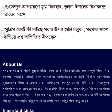
শুভেন্দুর আপ্যায়ণে মুগ্ধ ফিরহাদ, তুলনা টানলেন বিধানচন্দ্র
রায়ের সঙ্গে
‘সুপ্রিম কোর্ট কী চাইছে সবার উপর গুলি চলুক’, মহুয়ার পাশে
দাঁড়িয়ে প্রশ্ন অভিজিত দীপকের
About Us
সময় বদলাচ্ছে। প্রতি মুহুর্তে দুনিয়া বদলাচ্ছে। গতির দুনিয়ার সঙ্গে পাল্লা দিতে গিয়ে
বদলেছি আমরা। আমরা থাকব আপনাদের অগ্রযাত্রার সহযাত্রী হিসাবে, আপনাদের
প্রতিবাদের বলিষ্ঠ কণ্ঠস্বর হয়ে, আপনাদের সব সুখ-দুঃখের সাথী হয়ে। গঠনমূলক
সমালোচক এবং তথ্যের সবচেয়ে নির্ভরযোগ্য উ‍ৎস হয়ে, সংবাদমাধ্যম হিসেবে আমাদের
কাজ খবর প্রকাশ করা। শাসন করা নয়, শাসকদের জবাবদিহির আওতায় আনাই আমাদের
দায়িত্ব। আপনারাও থাকুন আমাদের চলার পথে, বন্ধুর পথে বন্ধু হয়ে।
Important Links