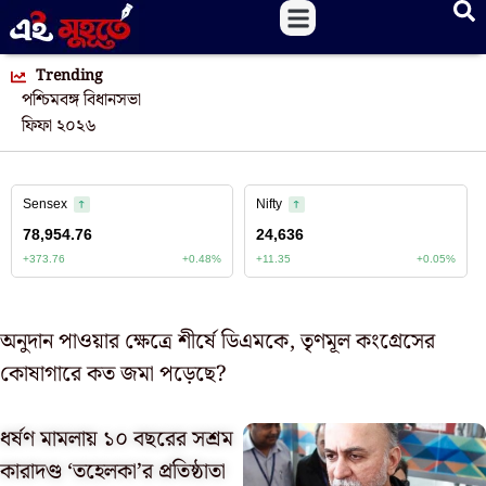
Trending
পশ্চিমবঙ্গ বিধানসভা
ফিফা ২০২৬
অনুদান পাওয়ার ক্ষেত্রে শীর্ষে ডিএমকে, তৃণমূল কংগ্রেসের
কোষাগারে কত জমা পড়েছে?
ধর্ষণ মামলায় ১০ বছরের সশ্রম
কারাদণ্ড ‘তহেলকা’র প্রতিষ্ঠাতা