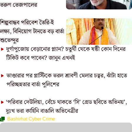
তরুণ তেজপালের
শিল্পবান্ধব পরিবেশ তৈরি-ই
লক্ষ্য, বিনিয়োগ টানতে বড় বার্তা
শুভেন্দুর
দুর্গাপুজোয় বেড়ানোর প্ল্যান? চতুর্থী থেকে ষষ্ঠী কোন দিনের
টিকিট কবে পাবেন? জানুন এখনই
ভাণ্ডারার পর প্লাস্টিকে ভরল শ্রাবণী মেলার চত্বর, ঝাঁটা হাতে
পরিচ্ছন্নতার বার্তা পুলিশের
‘পরিবার দেউলিয়া, বেঁচে থাকতে ‘সি’ গ্রেড ছবিতে অভিনয়’,
দুঃখ ভরা কাহিনি বাঙালি অভিনেত্রীর
Bashirhat Cyber Crime