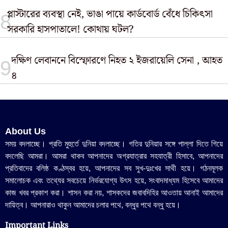
প্লাস্টারের ব্যবস্থা নেই, ভাঙা পায়ে কার্ডবোর্ড বেঁধে চিকিৎসা
সরকারি হাসপাতালে! কোথায় ঘটল?
দক্ষিণ লেবাননে বিস্ফোরণে নিহত ২ ইজরায়েলি সেনা , আহত
৪
About Us
সময় বদলাচ্ছে। প্রতি মুহুর্তে দুনিয়া বদলাচ্ছে। গতির দুনিয়ার সঙ্গে পাল্লা দিতে গিয়ে
বদলেছি আমরা। আমরা থাকব আপনাদের অগ্রযাত্রার সহযাত্রী হিসাবে, আপনাদের
প্রতিবাদের বলিষ্ঠ কণ্ঠস্বর হয়ে, আপনাদের সব সুখ-দুঃখের সাথী হয়ে। গঠনমূলক
সমালোচক এবং তথ্যের সবচেয়ে নির্ভরযোগ্য উ‍ৎস হয়ে, সংবাদমাধ্যম হিসেবে আমাদের
কাজ খবর প্রকাশ করা। শাসন করা নয়, শাসকদের জবাবদিহির আওতায় আনাই আমাদের
দায়িত্ব। আপনারাও থাকুন আমাদের চলার পথে, বন্ধুর পথে বন্ধু হয়ে।
Important Links