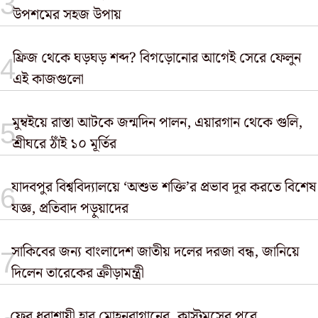
উপশমের সহজ উপায়
ফ্রিজ থেকে ঘড়ঘড় শব্দ? বিগড়োনোর আগেই সেরে ফেলুন
এই কাজগুলো
মুম্বইয়ে রাস্তা আটকে জন্মদিন পালন, এয়ারগান থেকে গুলি,
শ্রীঘরে ঠাঁই ১০ মূর্তির
যাদবপুর বিশ্ববিদ্যালয়ে ‘অশুভ শক্তি’র প্রভাব দূর করতে বিশেষ
যজ্ঞ, প্রতিবাদ পড়ুয়াদের
সাকিবের জন্য বাংলাদেশ জাতীয় দলের দরজা বন্ধ, জানিয়ে
দিলেন তারেকের ক্রীড়ামন্ত্রী
ফের ধরাশায়ী হার মোহনবাগানের, কাস্টমসের পরে