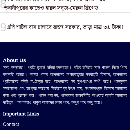
ভবানীপুরের কাছেও হারল সবুজ-মেরুন ব্রিগেড
এসি শাটল বাস চালাবে রাজ্য সরকার, ভাড়া মাত্র ৩৯ টাকা!
About Us
সময় বদলাচ্ছে। প্রতি মুহুর্তে দুনিয়া বদলাচ্ছে। গতির দুনিয়ার সঙ্গে পাল্লা দিতে গিয়ে
বদলেছি আমরা। আমরা থাকব আপনাদের অগ্রযাত্রার সহযাত্রী হিসাবে, আপনাদের
প্রতিবাদের বলিষ্ঠ কণ্ঠস্বর হয়ে, আপনাদের সব সুখ-দুঃখের সাথী হয়ে। গঠনমূলক
সমালোচক এবং তথ্যের সবচেয়ে নির্ভরযোগ্য উ‍ৎস হয়ে, সংবাদমাধ্যম হিসেবে আমাদের
কাজ খবর প্রকাশ করা। শাসন করা নয়, শাসকদের জবাবদিহির আওতায় আনাই আমাদের
দায়িত্ব। আপনারাও থাকুন আমাদের চলার পথে, বন্ধুর পথে বন্ধু হয়ে।
Important Links
Contact