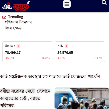
Trending
পশ্চিমবঙ্গ বিধানসভা
ফিফা ২০২৬
অতি সঙ্কটজনক অবস্থায় হাসপাতালে ভর্তি মোজতবা খামেনি
রবীন্দ্র সরোবর মেট্রো স্টেশনে
আত্মহত্যার চেষ্টা, ব্যাহত
পরিষেবা