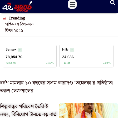
Trending
পশ্চিমবঙ্গ বিধানসভা
ফিফা ২০২৬
ধর্ষণ মামলায় ১০ বছরের সশ্রম কারাদণ্ড ‘তহেলকা’র প্রতিষ্ঠাতা
তরুণ তেজপালের
শিল্পবান্ধব পরিবেশ তৈরি-ই
লক্ষ্য, বিনিয়োগ টানতে বড় বার্তা