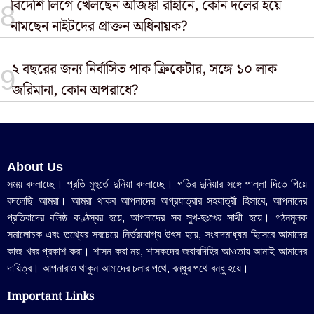
বিদেশি লিগে খেলছেন অজিঙ্কা রাহানে, কোন দলের হয়ে
নামছেন নাইটদের প্রাক্তন অধিনায়ক?
২ বছরের জন্য নির্বাসিত পাক ক্রিকেটার, সঙ্গে ১০ লাক
জরিমানা, কোন অপরাধে?
About Us
সময় বদলাচ্ছে। প্রতি মুহুর্তে দুনিয়া বদলাচ্ছে। গতির দুনিয়ার সঙ্গে পাল্লা দিতে গিয়ে
বদলেছি আমরা। আমরা থাকব আপনাদের অগ্রযাত্রার সহযাত্রী হিসাবে, আপনাদের
প্রতিবাদের বলিষ্ঠ কণ্ঠস্বর হয়ে, আপনাদের সব সুখ-দুঃখের সাথী হয়ে। গঠনমূলক
সমালোচক এবং তথ্যের সবচেয়ে নির্ভরযোগ্য উ‍ৎস হয়ে, সংবাদমাধ্যম হিসেবে আমাদের
কাজ খবর প্রকাশ করা। শাসন করা নয়, শাসকদের জবাবদিহির আওতায় আনাই আমাদের
দায়িত্ব। আপনারাও থাকুন আমাদের চলার পথে, বন্ধুর পথে বন্ধু হয়ে।
Important Links