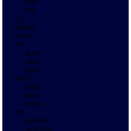
হাওড়া
হুগলি
দেশ
আন্তর্জাতিক
বাংলাদেশ
খেলা
ক্রিকেট
ফুটবল
অন্যান্য
বিনোদন
টলিউড
বলিউড
ধারাবাহিক
বিবিধ
লাইফস্টাইল
প্রযুক্তি-বাণিজ্য