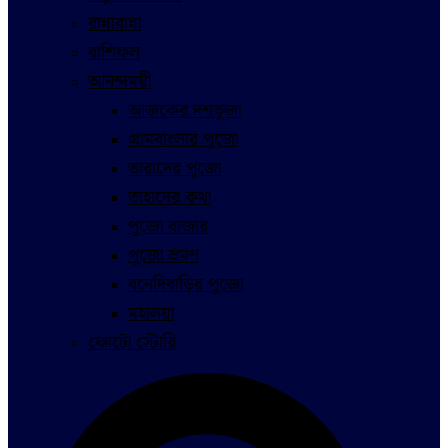
রান্নাবান্না
রাশিফল
আনন্দময়ী
আজকের দশভূজা
গ্রামবাংলার পুজো
তারাদের পুজো
তাহাদের কথা
পুজো বাজার
পুজো ভ্রমণ
বনেদিবাড়ির পুজো
মহালয়া
ফোটো স্টোরি