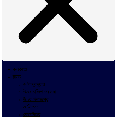
কলকাতা
রাজ্য
আলিপুরদুয়ার
উত্তর চব্বিশ পরগনা
উত্তর দিনাজপুর
কালিম্পং
কোচবিহার