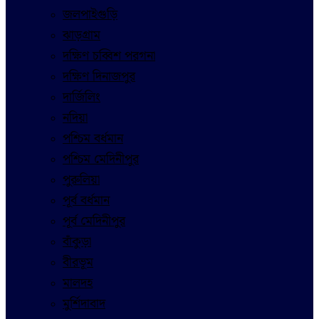
জলপাইগুড়ি
ঝাড়গ্রাম
দক্ষিণ চব্বিশ পরগনা
দক্ষিণ দিনাজপুর
দার্জিলিং
নদিয়া
পশ্চিম বর্ধমান
পশ্চিম মেদিনীপুর
পুরুলিয়া
পূর্ব বর্ধমান
পূর্ব মেদিনীপুর
বাঁকুড়া
বীরভূম
মালদহ
মুর্শিদাবাদ