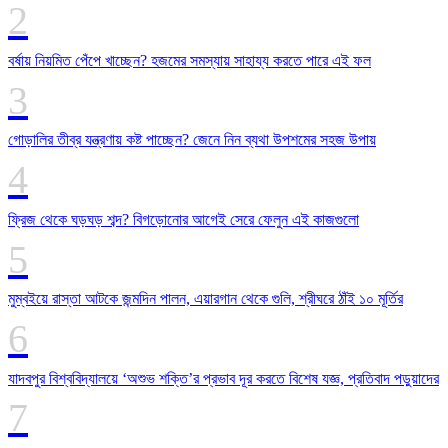
বর্ষায় নিয়মিত পেঁপে খাচ্ছেন? হজমের সমস্যায় সাহায্য করতে পারে এই ফল
গোড়ালির তীব্র যন্ত্রণায় কষ্ট পাচ্ছেন? জেনে নিন ব্যথা উপশমের সহজ উপায়
ফ্রিজ থেকে ঘড়ঘড় শব্দ? বিগড়োনোর আগেই সেরে ফেলুন এই কাজগুলো
মুম্বইয়ে রাস্তা আটকে জন্মদিন পালন, এয়ারগান থেকে গুলি, শ্রীঘরে ঠাঁই ১০ মূর্তির
যাদবপুর বিশ্ববিদ্যালয়ে ‘অশুভ শক্তি’র প্রভাব দূর করতে বিশেষ যজ্ঞ, প্রতিবাদ পড়ুয়াদের