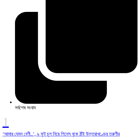
সর্বশেষ সংবাদ
‘আমার যেমন বেণী..’, ৯ ফুট চুল নিয়ে গিনেস বুকে ঠাঁই উত্তরাখণ্ডের তরুণীর