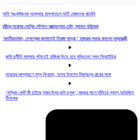
অতি সঙ্কটজনক অবস্থায় হাসপাতালে ভর্তি মোজতবা খামেনি
রবীন্দ্র সরোবর মেট্রো স্টেশনে আত্মহত্যার চেষ্টা, ব্যাহত পরিষেবা
‘জাতীয়তাবাদ, দেশপ্রেম জাগাতেই তিরঙ্গা যাত্রা,’ হাজরার সভায় বললেন মুখ্যমন্ত্রী
জমি দুর্নীতি মামলায় শনিতেই হাজিরা দিতে হবে সুমিতকে! সমন সিআইডির
শুভেন্দুর আপ্যায়ণে মুগ্ধ ফিরহাদ, তুলনা টানলেন বিধানচন্দ্র রায়ের সঙ্গে
‘সুপ্রিম কোর্ট কী চাইছে সবার উপর গুলি চলুক’, মহুয়ার পাশে দাঁড়িয়ে প্রশ্ন অভিজিত
দীপকের