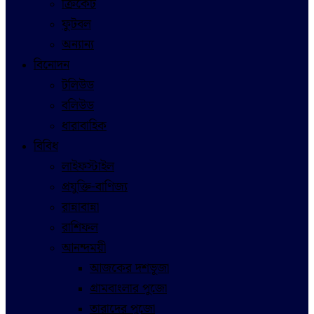
ক্রিকেট
ফুটবল
অন্যান্য
বিনোদন
টলিউড
বলিউড
ধারাবাহিক
বিবিধ
লাইফস্টাইল
প্রযুক্তি-বাণিজ্য
রান্নাবান্না
রাশিফল
আনন্দময়ী
আজকের দশভূজা
গ্রামবাংলার পুজো
তারাদের পুজো