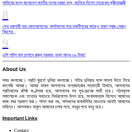
সাকিবের জন্য বাংলাদেশ জাতীয় দলের দরজা বন্ধ, জানিয়ে দিলেন তারেকের ক্রীড়ামন্ত্রী
ফের ধরাশায়ী হার মোহনবাগানের, কাস্টমসের পরে ভবানীপুরের কাছেও হারল সবুজ-মেরুন
ব্রিগেড
এসি শাটল বাস চালাবে রাজ্য সরকার, ভাড়া মাত্র ৩৯ টাকা!
About Us
সময় বদলাচ্ছে। প্রতি মুহুর্তে দুনিয়া বদলাচ্ছে। গতির দুনিয়ার সঙ্গে পাল্লা দিতে গিয়ে
বদলেছি আমরা। আমরা থাকব আপনাদের অগ্রযাত্রার সহযাত্রী হিসাবে, আপনাদের
প্রতিবাদের বলিষ্ঠ কণ্ঠস্বর হয়ে, আপনাদের সব সুখ-দুঃখের সাথী হয়ে। গঠনমূলক
সমালোচক এবং তথ্যের সবচেয়ে নির্ভরযোগ্য উ‍ৎস হয়ে, সংবাদমাধ্যম হিসেবে আমাদের
কাজ খবর প্রকাশ করা। শাসন করা নয়, শাসকদের জবাবদিহির আওতায় আনাই আমাদের
দায়িত্ব। আপনারাও থাকুন আমাদের চলার পথে, বন্ধুর পথে বন্ধু হয়ে।
Important Links
Contact