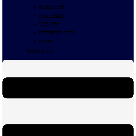
তাহাদের কথা
পুজো বাজার
পুজো ভ্রমণ
বনেদিবাড়ির পুজো
মহালয়া
ফোটো স্টোরি