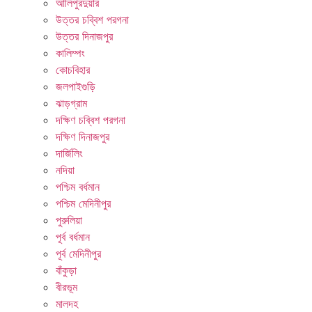
আলিপুরদুয়ার
উত্তর চব্বিশ পরগনা
উত্তর দিনাজপুর
কালিম্পং
কোচবিহার
জলপাইগুড়ি
ঝাড়গ্রাম
দক্ষিণ চব্বিশ পরগনা
দক্ষিণ দিনাজপুর
দার্জিলিং
নদিয়া
পশ্চিম বর্ধমান
পশ্চিম মেদিনীপুর
পুরুলিয়া
পূর্ব বর্ধমান
পূর্ব মেদিনীপুর
বাঁকুড়া
বীরভূম
মালদহ