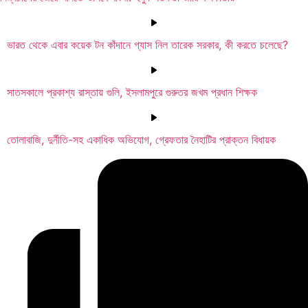
ভারত থেকে এবার কয়েক টন কাঁদানে গ্যাস নিল তারেক সরকার, কী করতে চলেছে?
সাতসকালে প্রকাশ্য রাস্তায় গুলি, ইসলামপুরে গুরুতর জখম প্রধান শিক্ষক
তোলাবাজি, দুর্নীতি-সহ একাধিক অভিযোগ, গ্রেফতার নৈহাটির প্রাক্তন বিধায়ক