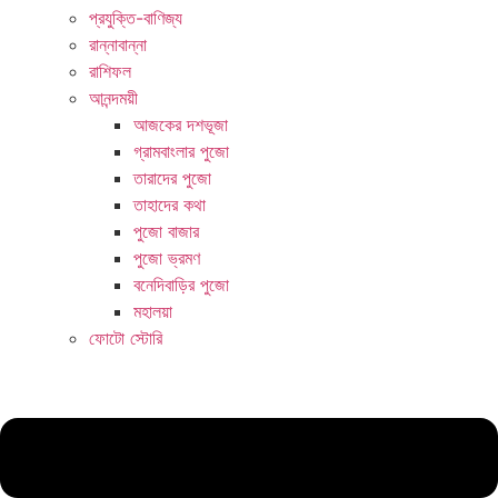
প্রযুক্তি-বাণিজ্য
রান্নাবান্না
রাশিফল
আনন্দময়ী
আজকের দশভূজা
গ্রামবাংলার পুজো
তারাদের পুজো
তাহাদের কথা
পুজো বাজার
পুজো ভ্রমণ
বনেদিবাড়ির পুজো
মহালয়া
ফোটো স্টোরি