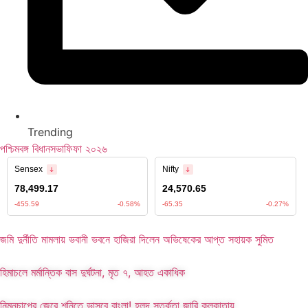
Trending
পশ্চিমবঙ্গ বিধানসভা
ফিফা ২০২৬
জমি দুর্নীতি মামলায় ভবানী ভবনে হাজিরা দিলেন অভিষেকের আপ্ত সহায়ক সুমিত
হিমাচলে মর্মান্তিক বাস দুর্ঘটনা, মৃত ৭, আহত একাধিক
নিম্নচাপের জেরে শনিতে ভাসবে বাংলা! হলুদ সতর্কতা জারি কলকাতায়