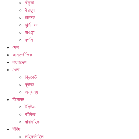
বাঁকুড়া
বীরভূম
মালদহ
মুর্শিদাবাদ
হাওড়া
হুগলি
দেশ
আন্তর্জাতিক
বাংলাদেশ
খেলা
ক্রিকেট
ফুটবল
অন্যান্য
বিনোদন
টলিউড
বলিউড
ধারাবাহিক
বিবিধ
লাইফস্টাইল