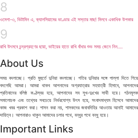
ওমেগা-৩, ভিটামিন এ, ক্যালসিয়ামের ভাণ্ডার এই সস্তার মাছ! মিলবে একাধিক উপকার
রাখি উৎসবে চন্দ্রগ্রহণের ছায়া, ভাইয়ের হাতে রাখি বাঁধার শুভ সময় জেনে নিন….
About Us
সময় বদলাচ্ছে। প্রতি মুহুর্তে দুনিয়া বদলাচ্ছে। গতির দুনিয়ার সঙ্গে পাল্লা দিতে গিয়ে
বদলেছি আমরা। আমরা থাকব আপনাদের অগ্রযাত্রার সহযাত্রী হিসাবে, আপনাদের
প্রতিবাদের বলিষ্ঠ কণ্ঠস্বর হয়ে, আপনাদের সব সুখ-দুঃখের সাথী হয়ে। গঠনমূলক
সমালোচক এবং তথ্যের সবচেয়ে নির্ভরযোগ্য উ‍ৎস হয়ে, সংবাদমাধ্যম হিসেবে আমাদের
কাজ খবর প্রকাশ করা। শাসন করা নয়, শাসকদের জবাবদিহির আওতায় আনাই আমাদের
দায়িত্ব। আপনারাও থাকুন আমাদের চলার পথে, বন্ধুর পথে বন্ধু হয়ে।
Important Links