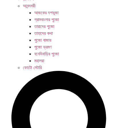
আনন্দময়ী
আজকের দশভূজা
গ্রামবাংলার পুজো
তারাদের পুজো
তাহাদের কথা
পুজো বাজার
পুজো ভ্রমণ
বনেদিবাড়ির পুজো
মহালয়া
ফোটো স্টোরি