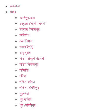
কলকাতা
রাজ্য
আলিপুরদুয়ার
উত্তর চব্বিশ পরগনা
উত্তর দিনাজপুর
কালিম্পং
কোচবিহার
জলপাইগুড়ি
ঝাড়গ্রাম
দক্ষিণ চব্বিশ পরগনা
দক্ষিণ দিনাজপুর
দার্জিলিং
নদিয়া
পশ্চিম বর্ধমান
পশ্চিম মেদিনীপুর
পুরুলিয়া
পূর্ব বর্ধমান
পূর্ব মেদিনীপুর