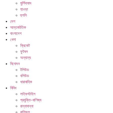
মুর্শিদাবাদ
হাওড়া
হুগলি
দেশ
আন্তর্জাতিক
বাংলাদেশ
খেলা
ক্রিকেট
ফুটবল
অন্যান্য
বিনোদন
টলিউড
বলিউড
ধারাবাহিক
বিবিধ
লাইফস্টাইল
প্রযুক্তি-বাণিজ্য
রান্নাবান্না
রাশিফল