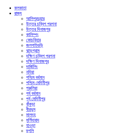
কলকাতা
রাজ্য
আলিপুরদুয়ার
উত্তর চব্বিশ পরগনা
উত্তর দিনাজপুর
কালিম্পং
কোচবিহার
জলপাইগুড়ি
ঝাড়গ্রাম
দক্ষিণ চব্বিশ পরগনা
দক্ষিণ দিনাজপুর
দার্জিলিং
নদিয়া
পশ্চিম বর্ধমান
পশ্চিম মেদিনীপুর
পুরুলিয়া
পূর্ব বর্ধমান
পূর্ব মেদিনীপুর
বাঁকুড়া
বীরভূম
মালদহ
মুর্শিদাবাদ
হাওড়া
হুগলি