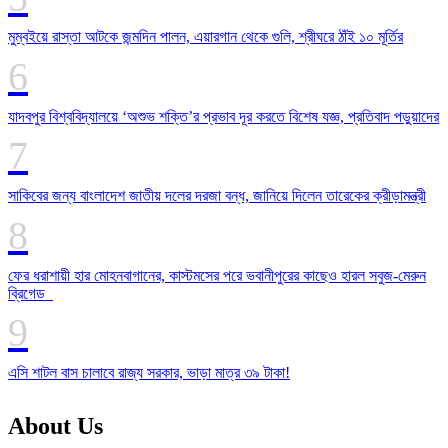
মুম্বইয়ে রাস্তা আটকে জন্মদিন পালন, এয়ারগান থেকে গুলি, শ্রীঘরে ঠাঁই ১০ মূর্তির
যাদবপুর বিশ্ববিদ্যালয়ে ‘অশুভ শক্তি’র প্রভাব দূর করতে বিশেষ যজ্ঞ, প্রতিবাদ পড়ুয়াদের
সাকিবের জন্য বাংলাদেশ জাতীয় দলের দরজা বন্ধ, জানিয়ে দিলেন তারেকের ক্রীড়ামন্ত্রী
ফের ধরাশায়ী হার মোহনবাগানের, কাস্টমসের পরে ভবানীপুরের কাছেও হারল সবুজ-মেরুন
ব্রিগেড
এসি শাটল বাস চালাবে রাজ্য সরকার, ভাড়া মাত্র ৩৯ টাকা!
About Us