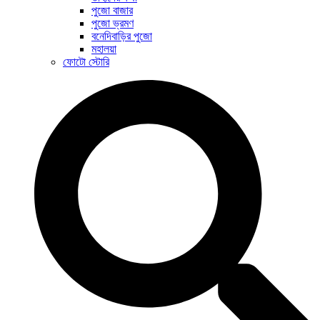
পুজো বাজার
পুজো ভ্রমণ
বনেদিবাড়ির পুজো
মহালয়া
ফোটো স্টোরি