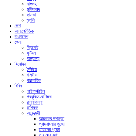
মালদহ
মুর্শিদাবাদ
হাওড়া
হুগলি
দেশ
আন্তর্জাতিক
বাংলাদেশ
খেলা
ক্রিকেট
ফুটবল
অন্যান্য
বিনোদন
টলিউড
বলিউড
ধারাবাহিক
বিবিধ
লাইফস্টাইল
প্রযুক্তি-বাণিজ্য
রান্নাবান্না
রাশিফল
আনন্দময়ী
আজকের দশভূজা
গ্রামবাংলার পুজো
তারাদের পুজো
তাহাদের কথা