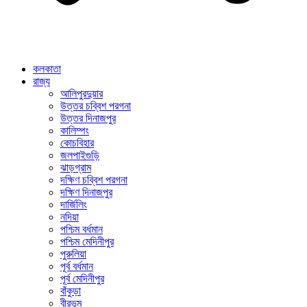
কলকাতা
রাজ্য
আলিপুরদুয়ার
উত্তর চব্বিশ পরগনা
উত্তর দিনাজপুর
কালিম্পং
কোচবিহার
জলপাইগুড়ি
ঝাড়গ্রাম
দক্ষিণ চব্বিশ পরগনা
দক্ষিণ দিনাজপুর
দার্জিলিং
নদিয়া
পশ্চিম বর্ধমান
পশ্চিম মেদিনীপুর
পুরুলিয়া
পূর্ব বর্ধমান
পূর্ব মেদিনীপুর
বাঁকুড়া
বীরভূম