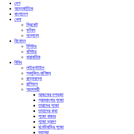
দেশ
আন্তর্জাতিক
বাংলাদেশ
খেলা
ক্রিকেট
ফুটবল
অন্যান্য
বিনোদন
টলিউড
বলিউড
ধারাবাহিক
বিবিধ
লাইফস্টাইল
প্রযুক্তি-বাণিজ্য
রান্নাবান্না
রাশিফল
আনন্দময়ী
আজকের দশভূজা
গ্রামবাংলার পুজো
তারাদের পুজো
তাহাদের কথা
পুজো বাজার
পুজো ভ্রমণ
বনেদিবাড়ির পুজো
মহালয়া