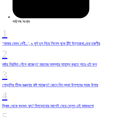
সর্বশেষ সংবাদ
‘আমার যেমন বেণী..’, ৯ ফুট চুল নিয়ে গিনেস বুকে ঠাঁই উত্তরাখণ্ডের তরুণীর
বর্ষায় নিয়মিত পেঁপে খাচ্ছেন? হজমের সমস্যায় সাহায্য করতে পারে এই ফল
গোড়ালির তীব্র যন্ত্রণায় কষ্ট পাচ্ছেন? জেনে নিন ব্যথা উপশমের সহজ উপায়
ফ্রিজ থেকে ঘড়ঘড় শব্দ? বিগড়োনোর আগেই সেরে ফেলুন এই কাজগুলো