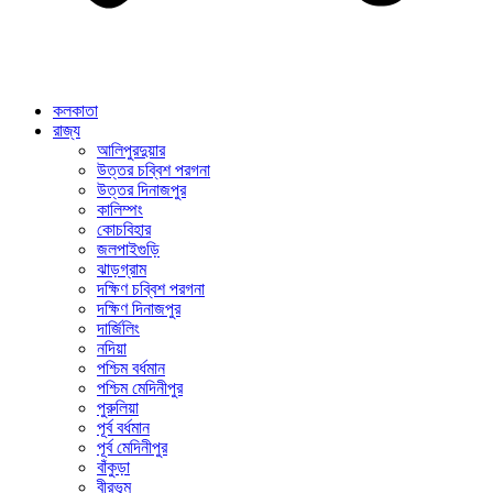
কলকাতা
রাজ্য
আলিপুরদুয়ার
উত্তর চব্বিশ পরগনা
উত্তর দিনাজপুর
কালিম্পং
কোচবিহার
জলপাইগুড়ি
ঝাড়গ্রাম
দক্ষিণ চব্বিশ পরগনা
দক্ষিণ দিনাজপুর
দার্জিলিং
নদিয়া
পশ্চিম বর্ধমান
পশ্চিম মেদিনীপুর
পুরুলিয়া
পূর্ব বর্ধমান
পূর্ব মেদিনীপুর
বাঁকুড়া
বীরভূম