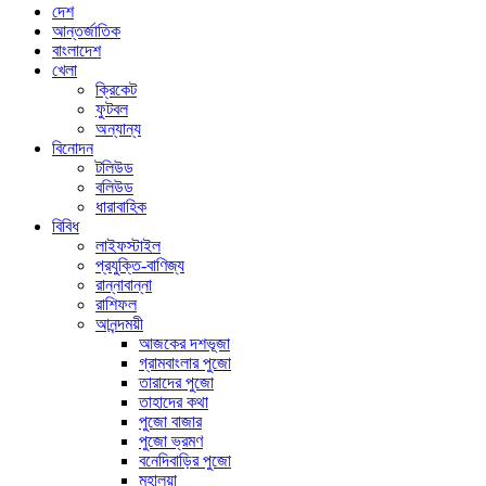
দেশ
আন্তর্জাতিক
বাংলাদেশ
খেলা
ক্রিকেট
ফুটবল
অন্যান্য
বিনোদন
টলিউড
বলিউড
ধারাবাহিক
বিবিধ
লাইফস্টাইল
প্রযুক্তি-বাণিজ্য
রান্নাবান্না
রাশিফল
আনন্দময়ী
আজকের দশভূজা
গ্রামবাংলার পুজো
তারাদের পুজো
তাহাদের কথা
পুজো বাজার
পুজো ভ্রমণ
বনেদিবাড়ির পুজো
মহালয়া