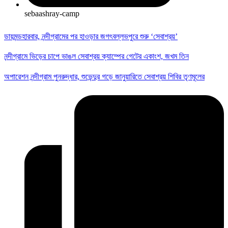
sebaashray-camp
ডায়মন্ডহারবার, নন্দীগ্রামের পর হাওড়ার জগৎবল্লভপুরে শুরু ‘সেবাশ্রয়’
নন্দীগ্রামে ভিড়ের চাপে ভাঙল সেবাশ্রয় ক্যাম্পের গেটের একাংশ, জখম তিন
অপারেশন নন্দীগ্রাম পুনরুদ্ধার, শুভেন্দুর গড়ে জানুয়ারিতে সেবাশ্রয় শিবির তৃণমূলের