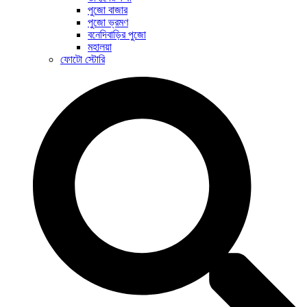
পুজো বাজার
পুজো ভ্রমণ
বনেদিবাড়ির পুজো
মহালয়া
ফোটো স্টোরি