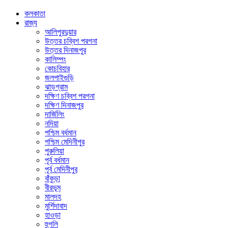
কলকাতা
রাজ্য
আলিপুরদুয়ার
উত্তর চব্বিশ পরগনা
উত্তর দিনাজপুর
কালিম্পং
কোচবিহার
জলপাইগুড়ি
ঝাড়গ্রাম
দক্ষিণ চব্বিশ পরগনা
দক্ষিণ দিনাজপুর
দার্জিলিং
নদিয়া
পশ্চিম বর্ধমান
পশ্চিম মেদিনীপুর
পুরুলিয়া
পূর্ব বর্ধমান
পূর্ব মেদিনীপুর
বাঁকুড়া
বীরভূম
মালদহ
মুর্শিদাবাদ
হাওড়া
হুগলি