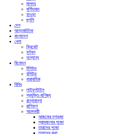
মালদহ
মুর্শিদাবাদ
হাওড়া
হুগলি
দেশ
আন্তর্জাতিক
বাংলাদেশ
খেলা
ক্রিকেট
ফুটবল
অন্যান্য
বিনোদন
টলিউড
বলিউড
ধারাবাহিক
বিবিধ
লাইফস্টাইল
প্রযুক্তি-বাণিজ্য
রান্নাবান্না
রাশিফল
আনন্দময়ী
আজকের দশভূজা
গ্রামবাংলার পুজো
তারাদের পুজো
তাহাদের কথা