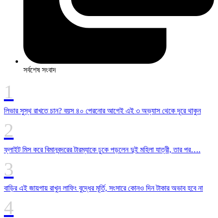
সর্বশেষ সংবাদ
লিভার সুস্থ রাখতে চান? বয়স ৪০ পেরনোর আগেই এই ৩ অভ্যাস থেকে দূরে থাকুন
ফ্লাইট মিস করে বিমানবন্দরের টারম্যাকে ঢুকে পড়লেন দুই মহিলা যাত্রী, তার পর….
বাড়ির এই জায়গায় রাখুন লাফিং বুদ্ধের মূর্তি, সংসারে কোনও দিন টাকার অভাব হবে না