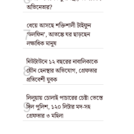
অভিনেতার?
ধেয়ে আসছে শক্তিশালী টাইফুন
‘ডলফিন’, আতঙ্কে ঘর ছাড়ছেন
লক্ষাধিক মানুষ
নিউটাউনে ১২ বছরের নাবালিকাকে
যৌন হেনস্থার অভিযোগ, গ্রেফতার
প্রতিবেশী যুবক
লিলুয়ায় চোলাই পাচারের চেষ্টা ভেস্তে
দিল পুলিশ, ১২০ লিটার মদ-সহ
গ্রেফতার ৩ মহিলা