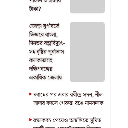
পাবেন ৩ হাজার
টাকা?
জোড়া ঘূর্ণাবর্তে
ভিজবে বাংলা,
দিনভর বজ্রবিদ্যুৎ-
সহ বৃষ্টির পূর্বাভাস
কলকাতাসহ
দক্ষিণবঙ্গের
একাধিক জেলায়
নবান্নের পর এবার রবীন্দ্র সদন, নীল-
সাদার বদলে গেরুয়া রঙে নামফলক
রক্ষাকবচ পেয়েও অস্বস্তিতে সুমিত,