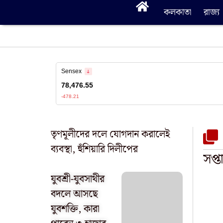
কলকাতা
রাজ্য
তৃণমূলীদের দলে যোগদান করালেই
ব্যবস্থা, হুঁশিয়ারি দিলীপের
সপ্
যুবশ্রী-যুবসাথীর
বদলে আসছে
যুবশক্তি, কারা