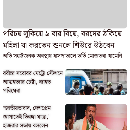
পরিচয় লুকিয়ে ৯ বার বিয়ে, বরদের ঠকিয়ে
মহিলা যা করতেন শুনলে শিউরে উঠবেন
অতি সঙ্কটজনক অবস্থায় হাসপাতালে ভর্তি মোজতবা খামেনি
রবীন্দ্র সরোবর মেট্রো স্টেশনে
আত্মহত্যার চেষ্টা, ব্যাহত
পরিষেবা
‘জাতীয়তাবাদ, দেশপ্রেম
জাগাতেই তিরঙ্গা যাত্রা,’
হাজরার সভায় বললেন