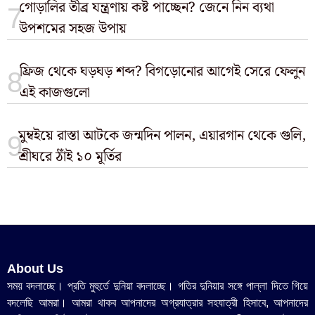
গোড়ালির তীব্র যন্ত্রণায় কষ্ট পাচ্ছেন? জেনে নিন ব্যথা
উপশমের সহজ উপায়
ফ্রিজ থেকে ঘড়ঘড় শব্দ? বিগড়োনোর আগেই সেরে ফেলুন
এই কাজগুলো
মুম্বইয়ে রাস্তা আটকে জন্মদিন পালন, এয়ারগান থেকে গুলি,
শ্রীঘরে ঠাঁই ১০ মূর্তির
About Us
সময় বদলাচ্ছে। প্রতি মুহুর্তে দুনিয়া বদলাচ্ছে। গতির দুনিয়ার সঙ্গে পাল্লা দিতে গিয়ে
বদলেছি আমরা। আমরা থাকব আপনাদের অগ্রযাত্রার সহযাত্রী হিসাবে, আপনাদের