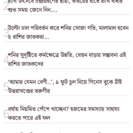
রাখি উৎসবে চন্দ্রগ্রহণের ছায়া, ভাইয়ের হাতে রাখি বাঁধার
শুভ সময় জেনে নিন….
উল্টো চাল পরিবর্তন করে শনির সোজা গতি, মালামাল হবেন
৫ রাশির জাতকরা…
শনির সুদৃষ্টিতে কর্মক্ষেত্রে উন্নতি, বেতন বাড়ার সম্ভাবনা এই
রাশির জাতকদের
‘আমার যেমন বেণী..’, ৯ ফুট চুল নিয়ে গিনেস বুকে ঠাঁই
উত্তরাখণ্ডের তরুণীর
বর্ষায় নিয়মিত পেঁপে খাচ্ছেন? হজমের সমস্যায় সাহায্য
করতে পারে এই ফল