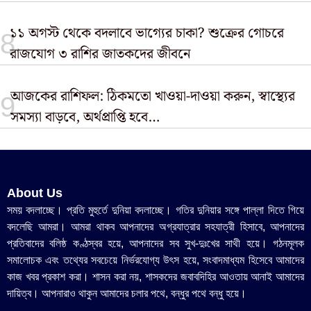
১১ অগস্ট থেকে বদলাবে ভাগ্যের চাকা? শুক্রের গোচরে
রাজযোগ ৩ রাশির জাতকদের জীবনে
আজকের রাশিফল: ঠিকমতো খাওয়া-দাওয়া করুন, স্বাস্থ্যের
সমস্যা বাড়বে, অর্থপ্রাপ্তি হবে…
About Us
সময় বদলাচ্ছে। প্রতি মুহুর্তে দুনিয়া বদলাচ্ছে। গতির দুনিয়ার সঙ্গে পাল্লা দিতে গিয়ে
বদলেছি আমরা। আমরা থাকব আপনাদের অগ্রযাত্রার সহযাত্রী হিসাবে, আপনাদের
প্রতিবাদের বলিষ্ঠ কণ্ঠস্বর হয়ে, আপনাদের সব সুখ-দুঃখের সাথী হয়ে। গঠনমূলক
সমালোচক এবং তথ্যের সবচেয়ে নির্ভরযোগ্য উ‍ৎস হয়ে, সংবাদমাধ্যম হিসেবে আমাদের
কাজ খবর প্রকাশ করা। শাসন করা নয়, শাসকদের জবাবদিহির আওতায় আনাই আমাদের
দায়িত্ব। আপনারাও থাকুন আমাদের চলার পথে, বন্ধুর পথে বন্ধু হয়ে।