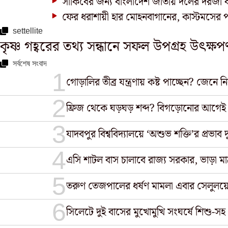
সাকিবের জন্য বাংলাদেশ জাতীয় দলের দরজা বন্ধ
ফের ধরাশায়ী হার মোহনবাগানের, কাস্টমসের 
settellite
কৃষ্ণ গহ্বরের তথ্য সন্ধানে সফল উপগ্রহ উ‍ৎক্
সর্বশেষ সংবাদ
গোড়ালির তীব্র যন্ত্রণায় কষ্ট পাচ্ছেন? জেন
ফ্রিজ থেকে ঘড়ঘড় শব্দ? বিগড়োনোর আগেই
যাদবপুর বিশ্ববিদ্যালয়ে ‘অশুভ শক্তি’র প্রভাব 
এসি শাটল বাস চালাবে রাজ্য সরকার, ভাড়া মা
তরুণ তেজপালের ধর্ষণ মামলা এবার সেলুলয়েড
সিলেটে দুই বাসের মুখোমুখি সংঘর্ষে শিশু-সহ 