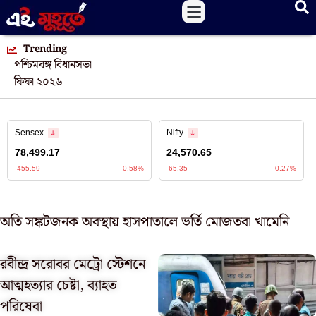
Trending
পশ্চিমবঙ্গ বিধানসভা
ফিফা ২০২৬
অতি সঙ্কটজনক অবস্থায় হাসপাতালে ভর্তি মোজতবা খামেনি
রবীন্দ্র সরোবর মেট্রো স্টেশনে
আত্মহত্যার চেষ্টা, ব্যাহত
পরিষেবা