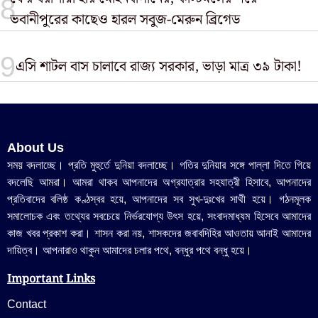
ভবানীপুরের কাছেও হারল সবুজ-মেরুন ব্রিগেড
এসি শাটল বাস চালাবে রাজ্য সরকার, ভাড়া মাত্র ৩৯ টাকা!
About Us
সময় বদলাচ্ছে। প্রতি মুহুর্তে দুনিয়া বদলাচ্ছে। গতির দুনিয়ার সঙ্গে পাল্লা দিতে গিয়ে
বদলেছি আমরা। আমরা থাকব আপনাদের অগ্রযাত্রার সহযাত্রী হিসাবে, আপনাদের
প্রতিবাদের বলিষ্ঠ কণ্ঠস্বর হয়ে, আপনাদের সব সুখ-দুঃখের সাথী হয়ে। গঠনমূলক
সমালোচক এবং তথ্যের সবচেয়ে নির্ভরযোগ্য উ‍ৎস হয়ে, সংবাদমাধ্যম হিসেবে আমাদের
কাজ খবর প্রকাশ করা। শাসন করা নয়, শাসকদের জবাবদিহির আওতায় আনাই আমাদের
দায়িত্ব। আপনারাও থাকুন আমাদের চলার পথে, বন্ধুর পথে বন্ধু হয়ে।
Important Links
Contact