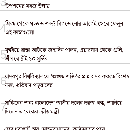
উপশমের সহজ উপায়
ফ্রিজ থেকে ঘড়ঘড় শব্দ? বিগড়োনোর আগেই সেরে ফেলুন
এই কাজগুলো
মুম্বইয়ে রাস্তা আটকে জন্মদিন পালন, এয়ারগান থেকে গুলি,
শ্রীঘরে ঠাঁই ১০ মূর্তির
যাদবপুর বিশ্ববিদ্যালয়ে ‘অশুভ শক্তি’র প্রভাব দূর করতে বিশেষ
যজ্ঞ, প্রতিবাদ পড়ুয়াদের
সাকিবের জন্য বাংলাদেশ জাতীয় দলের দরজা বন্ধ, জানিয়ে
দিলেন তারেকের ক্রীড়ামন্ত্রী
ফের ধরাশায়ী হার মোহনবাগানের, কাস্টমসের পরে