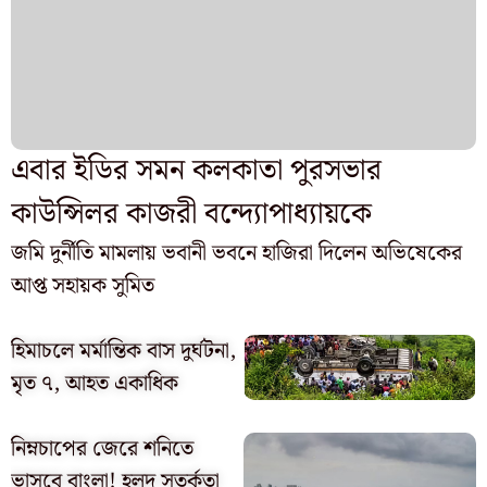
এবার ইডির সমন কলকাতা পুরসভার
কাউন্সিলর কাজরী বন্দ্যোপাধ্যায়কে
জমি দুর্নীতি মামলায় ভবানী ভবনে হাজিরা দিলেন অভিষেকের
আপ্ত সহায়ক সুমিত
হিমাচলে মর্মান্তিক বাস দুর্ঘটনা,
মৃত ৭, আহত একাধিক
নিম্নচাপের জেরে শনিতে
ভাসবে বাংলা! হলুদ সতর্কতা