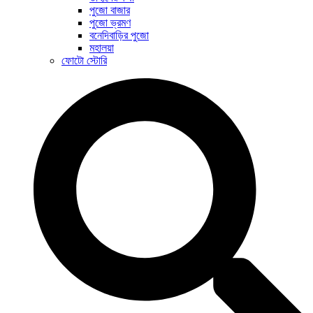
পুজো বাজার
পুজো ভ্রমণ
বনেদিবাড়ির পুজো
মহালয়া
ফোটো স্টোরি