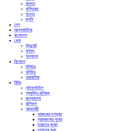
মালদহ
মুর্শিদাবাদ
হাওড়া
হুগলি
দেশ
আন্তর্জাতিক
বাংলাদেশ
খেলা
ক্রিকেট
ফুটবল
অন্যান্য
বিনোদন
টলিউড
বলিউড
ধারাবাহিক
বিবিধ
লাইফস্টাইল
প্রযুক্তি-বাণিজ্য
রান্নাবান্না
রাশিফল
আনন্দময়ী
আজকের দশভূজা
গ্রামবাংলার পুজো
তারাদের পুজো
তাহাদের কথা