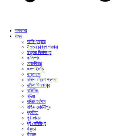
কলকাতা
রাজ্য
আলিপুরদুয়ার
উত্তর চব্বিশ পরগনা
উত্তর দিনাজপুর
কালিম্পং
কোচবিহার
জলপাইগুড়ি
ঝাড়গ্রাম
দক্ষিণ চব্বিশ পরগনা
দক্ষিণ দিনাজপুর
দার্জিলিং
নদিয়া
পশ্চিম বর্ধমান
পশ্চিম মেদিনীপুর
পুরুলিয়া
পূর্ব বর্ধমান
পূর্ব মেদিনীপুর
বাঁকুড়া
বীরভূম