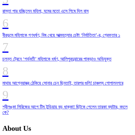
রাস্তা পার হচ্ছিলেন মহিলা, যমের মতো এসে পিষে দিল বাস
বীরভূমে মহিলাকে গণধর্ষণ, বিষ খেয়ে আত্মহত্যার চেষ্টা ‘নির্যাতিতা’-র, গ্রেফতার ১
চলন্ত ট্রেনে ‘গর্ভবতী’ মহিলাকে ধর্ষণ, আলিপুরদুয়ারের পাকড়াও অভিযুক্ত
মাথায় আগ্নেয়াস্ত্র ঠেকিয়ে সোনার চেন ছিনতাই, তারপর গুলি! চাঞ্চল্য গোপালনগরে
শ্রীলঙ্কা সিরিজের আগে টিম ইন্ডিয়ায় বড় ধাক্কা! ছিটকে গেলেন তারকা ব্যাটার, বদলে
কে?
About Us