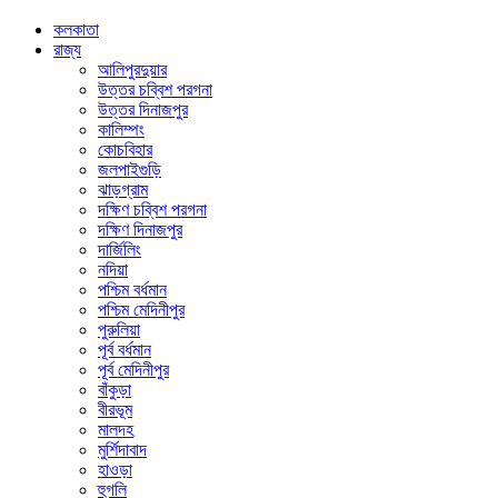
কলকাতা
রাজ্য
আলিপুরদুয়ার
উত্তর চব্বিশ পরগনা
উত্তর দিনাজপুর
কালিম্পং
কোচবিহার
জলপাইগুড়ি
ঝাড়গ্রাম
দক্ষিণ চব্বিশ পরগনা
দক্ষিণ দিনাজপুর
দার্জিলিং
নদিয়া
পশ্চিম বর্ধমান
পশ্চিম মেদিনীপুর
পুরুলিয়া
পূর্ব বর্ধমান
পূর্ব মেদিনীপুর
বাঁকুড়া
বীরভূম
মালদহ
মুর্শিদাবাদ
হাওড়া
হুগলি