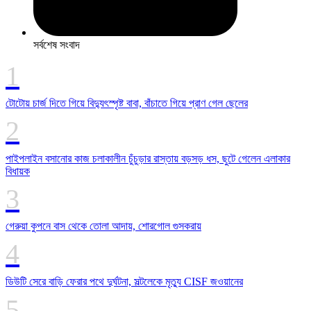
সর্বশেষ সংবাদ
টোটোয় চার্জ দিতে গিয়ে বিদ্যুৎস্পৃষ্ট বাবা, বাঁচাতে গিয়ে প্রাণ গেল ছেলের
পাইপলাইন বসানোর কাজ চলাকালীন চুঁচুড়ার রাস্তায় বড়সড় ধস, ছুটে গেলেন এলাকার
বিধায়ক
গেরুয়া কুপনে বাস থেকে তোলা আদায়, শোরগোল গুসকরায়
ডিউটি সেরে বাড়ি ফেরার পথে দুর্ঘটনা, সল্টলেকে মৃত্যু CISF জওয়ানের