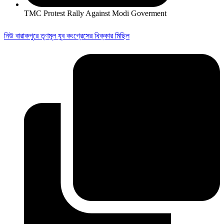
TMC Protest Rally Against Modi Goverment
নিউ বারাকপুরে তৃণমূল যুব কংগ্রেসের ধিক্কার মিছিল