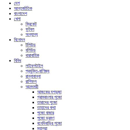
দেশ
আন্তর্জাতিক
বাংলাদেশ
খেলা
ক্রিকেট
ফুটবল
অন্যান্য
বিনোদন
টলিউড
বলিউড
ধারাবাহিক
বিবিধ
লাইফস্টাইল
প্রযুক্তি-বাণিজ্য
রান্নাবান্না
রাশিফল
আনন্দময়ী
আজকের দশভূজা
গ্রামবাংলার পুজো
তারাদের পুজো
তাহাদের কথা
পুজো বাজার
পুজো ভ্রমণ
বনেদিবাড়ির পুজো
মহালয়া