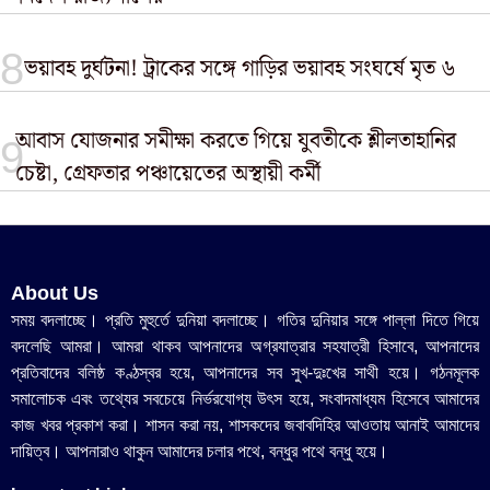
ভয়াবহ দুর্ঘটনা! ট্রাকের সঙ্গে গাড়ির ভয়াবহ সংঘর্ষে মৃত ৬
আবাস যোজনার সমীক্ষা করতে গিয়ে যুবতীকে শ্লীলতাহানির
চেষ্টা, গ্রেফতার পঞ্চায়েতের অস্থায়ী কর্মী
About Us
সময় বদলাচ্ছে। প্রতি মুহুর্তে দুনিয়া বদলাচ্ছে। গতির দুনিয়ার সঙ্গে পাল্লা দিতে গিয়ে
বদলেছি আমরা। আমরা থাকব আপনাদের অগ্রযাত্রার সহযাত্রী হিসাবে, আপনাদের
প্রতিবাদের বলিষ্ঠ কণ্ঠস্বর হয়ে, আপনাদের সব সুখ-দুঃখের সাথী হয়ে। গঠনমূলক
সমালোচক এবং তথ্যের সবচেয়ে নির্ভরযোগ্য উ‍ৎস হয়ে, সংবাদমাধ্যম হিসেবে আমাদের
কাজ খবর প্রকাশ করা। শাসন করা নয়, শাসকদের জবাবদিহির আওতায় আনাই আমাদের
দায়িত্ব। আপনারাও থাকুন আমাদের চলার পথে, বন্ধুর পথে বন্ধু হয়ে।