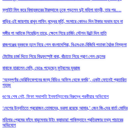
ফ্লাইট মিস করে বিমানবন্দরের টারম্যাকে ঢুকে পড়লেন দুই মহিলা যাত্রী, তার পর….
বাড়ির এই জায়গায় রাখুন লাফিং বুদ্ধের মূর্তি, সংসারে কোনও দিন টাকার অভাব হবে না
সঙ্গীর পা আটকে গিয়েছিল তারে, ক্ষেপে গিয়ে চার্জিং স্টেশন উল্টে দিল হাতি
রাজগঞ্জের যুবককে তুলে নিয়ে গেল বাংলাদেশিরা, বিএসএফ-বিজিবি পতাকা বৈঠক নিস্ফলা
টোটোয় চার্জ দিতে গিয়ে বিদ্যুৎস্পৃষ্ট বাবা, বাঁচাতে গিয়ে প্রাণ গেল ছেলের
বাবাকে হারালেন মেসি, ভেঙে পড়েছেন ফুটবলের যুবরাজ
‘অন্নপূর্ণার ভেরিফিকেশনের জন্য বিডিও অফিস থেকে বলছি’, একটা ফোনেই প্রতারিত
গৃহবধূ
গুণের শেষ নেই, ফিফা সভাপতি ইনফান্তিনোর বিরুদ্ধে পরকীয়ার অভিযোগ
‘দেশের উন্নতিতে প্রয়োজন তোমাদের, ভরসা রয়েছে আমার,’ জেন জি-দের বার্তা মোদির
মহিলার প্রেমের ফাঁদে বায়ুসেনার উইং কমান্ডার! পাকিস্তানে প্রতিরক্ষার তথ্য পাচারের
অভিযোগ