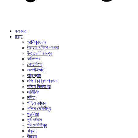
কলকাতা
রাজ্য
আলিপুরদুয়ার
উত্তর চব্বিশ পরগনা
উত্তর দিনাজপুর
কালিম্পং
কোচবিহার
জলপাইগুড়ি
ঝাড়গ্রাম
দক্ষিণ চব্বিশ পরগনা
দক্ষিণ দিনাজপুর
দার্জিলিং
নদিয়া
পশ্চিম বর্ধমান
পশ্চিম মেদিনীপুর
পুরুলিয়া
পূর্ব বর্ধমান
পূর্ব মেদিনীপুর
বাঁকুড়া
বীরভূম