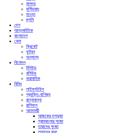
মালদহ
মুর্শিদাবাদ
হাওড়া
হুগলি
দেশ
আন্তর্জাতিক
বাংলাদেশ
খেলা
ক্রিকেট
ফুটবল
অন্যান্য
বিনোদন
টলিউড
বলিউড
ধারাবাহিক
বিবিধ
লাইফস্টাইল
প্রযুক্তি-বাণিজ্য
রান্নাবান্না
রাশিফল
আনন্দময়ী
আজকের দশভূজা
গ্রামবাংলার পুজো
তারাদের পুজো
তাহাদের কথা