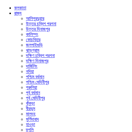
কলকাতা
রাজ্য
আলিপুরদুয়ার
উত্তর চব্বিশ পরগনা
উত্তর দিনাজপুর
কালিম্পং
কোচবিহার
জলপাইগুড়ি
ঝাড়গ্রাম
দক্ষিণ চব্বিশ পরগনা
দক্ষিণ দিনাজপুর
দার্জিলিং
নদিয়া
পশ্চিম বর্ধমান
পশ্চিম মেদিনীপুর
পুরুলিয়া
পূর্ব বর্ধমান
পূর্ব মেদিনীপুর
বাঁকুড়া
বীরভূম
মালদহ
মুর্শিদাবাদ
হাওড়া
হুগলি