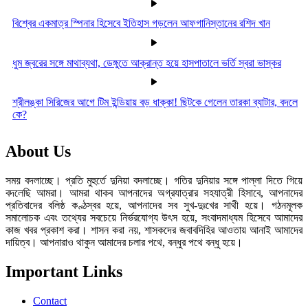
বিশ্বের একমাত্র স্পিনার হিসেবে ইতিহাস গড়লেন আফগানিস্তানের রশিদ খান
ধুম জ্বরের সঙ্গে মাথাব্যথা, ডেঙ্গুতে আক্রান্ত হয়ে হাসপাতালে ভর্তি স্বরা ভাস্কর
শ্রীলঙ্কা সিরিজের আগে টিম ইন্ডিয়ায় বড় ধাক্কা! ছিটকে গেলেন তারকা ব্যাটার, বদলে
কে?
About Us
সময় বদলাচ্ছে। প্রতি মুহুর্তে দুনিয়া বদলাচ্ছে। গতির দুনিয়ার সঙ্গে পাল্লা দিতে গিয়ে
বদলেছি আমরা। আমরা থাকব আপনাদের অগ্রযাত্রার সহযাত্রী হিসাবে, আপনাদের
প্রতিবাদের বলিষ্ঠ কণ্ঠস্বর হয়ে, আপনাদের সব সুখ-দুঃখের সাথী হয়ে। গঠনমূলক
সমালোচক এবং তথ্যের সবচেয়ে নির্ভরযোগ্য উ‍ৎস হয়ে, সংবাদমাধ্যম হিসেবে আমাদের
কাজ খবর প্রকাশ করা। শাসন করা নয়, শাসকদের জবাবদিহির আওতায় আনাই আমাদের
দায়িত্ব। আপনারাও থাকুন আমাদের চলার পথে, বন্ধুর পথে বন্ধু হয়ে।
Important Links
Contact