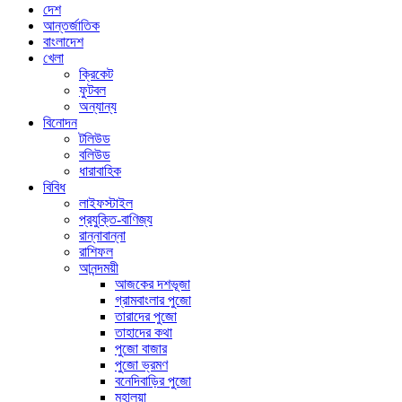
দেশ
আন্তর্জাতিক
বাংলাদেশ
খেলা
ক্রিকেট
ফুটবল
অন্যান্য
বিনোদন
টলিউড
বলিউড
ধারাবাহিক
বিবিধ
লাইফস্টাইল
প্রযুক্তি-বাণিজ্য
রান্নাবান্না
রাশিফল
আনন্দময়ী
আজকের দশভূজা
গ্রামবাংলার পুজো
তারাদের পুজো
তাহাদের কথা
পুজো বাজার
পুজো ভ্রমণ
বনেদিবাড়ির পুজো
মহালয়া