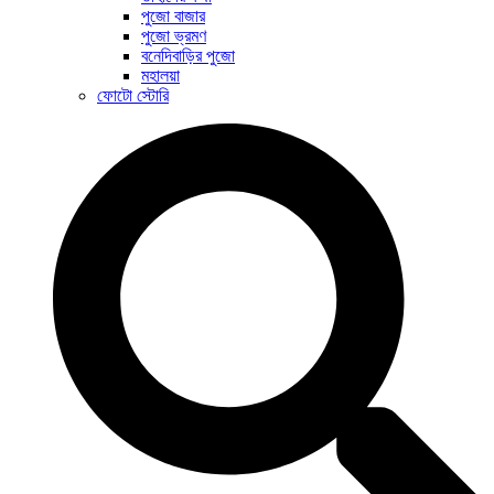
পুজো বাজার
পুজো ভ্রমণ
বনেদিবাড়ির পুজো
মহালয়া
ফোটো স্টোরি