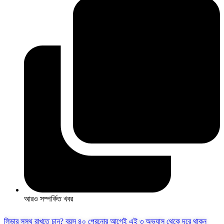
আরও সম্পর্কিত খবর
লিভার সুস্থ রাখতে চান? বয়স ৪০ পেরনোর আগেই এই ৩ অভ্যাস থেকে দূরে থাকুন