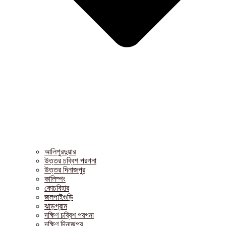
আলিপুরদুয়ার
উত্তর চব্বিশ পরগনা
উত্তর দিনাজপুর
কালিম্পং
কোচবিহার
জলপাইগুড়ি
ঝাড়গ্রাম
দক্ষিণ চব্বিশ পরগনা
দক্ষিণ দিনাজপুর