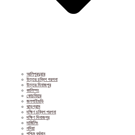
আলিপুরদুয়ার
উত্তর চব্বিশ পরগনা
উত্তর দিনাজপুর
কালিম্পং
কোচবিহার
জলপাইগুড়ি
ঝাড়গ্রাম
দক্ষিণ চব্বিশ পরগনা
দক্ষিণ দিনাজপুর
দার্জিলিং
নদিয়া
পশ্চিম বর্ধমান