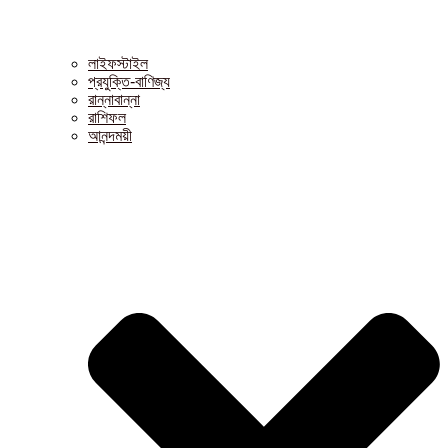
লাইফস্টাইল
প্রযুক্তি-বাণিজ্য
রান্নাবান্না
রাশিফল
আনন্দময়ী