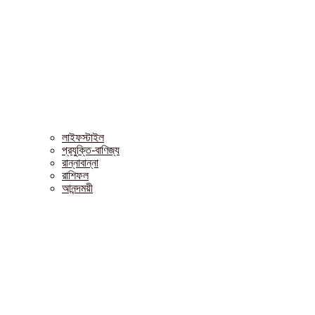
লাইফস্টাইল
প্রযুক্তি-বাণিজ্য
রান্নাবান্না
রাশিফল
আনন্দময়ী