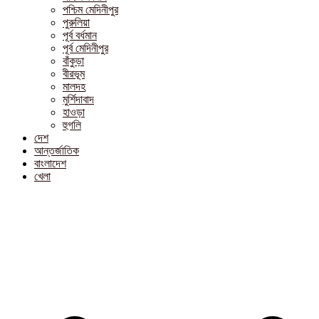
পশ্চিম মেদিনীপুর
পুরুলিয়া
পূর্ব বর্ধমান
পূর্ব মেদিনীপুর
বাঁকুড়া
বীরভূম
মালদহ
মুর্শিদাবাদ
হাওড়া
হুগলি
দেশ
আন্তর্জাতিক
বাংলাদেশ
খেলা