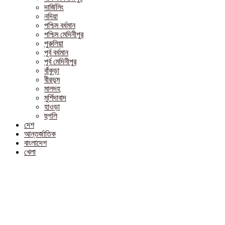
দার্জিলিং
নদিয়া
পশ্চিম বর্ধমান
পশ্চিম মেদিনীপুর
পুরুলিয়া
পূর্ব বর্ধমান
পূর্ব মেদিনীপুর
বাঁকুড়া
বীরভূম
মালদহ
মুর্শিদাবাদ
হাওড়া
হুগলি
দেশ
আন্তর্জাতিক
বাংলাদেশ
খেলা