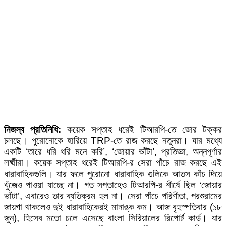
নিজস্ব প্রতিনিধি:
কয়েক সপ্তাহ ধরেই টিআরপি-তে জোর টক্কর
চলছে। পুরোনোকে হারিয়ে TRP-তে রাজ করছে নতুনরা। যার মধ্যে
একটি ‘তারে ধরি ধরি মনে করি’, ‘জোয়ার ভাঁটা’, প্রতিজ্ঞা, অন্নপূর্ণার
লক্ষ্মীরা। কয়েক সপ্তাহ ধরেই টিআরপি-র সেরা পাঁচে রাজ করছে এই
ধারাবাহিকগুলি। যার ফলে পুরোনো ধারাবাহিক গুলিকে আতস কাঁচ দিয়ে
খুঁজেও পাওয়া যাচ্ছে না। গত সপ্তাহেও টিআরপি-র শীর্ষে ছিল ‘জোয়ার
ভাঁটা’, এবারেও তার ব্যতিক্রম হল না। সেরা পাঁচে পরিণীতা, পরশুরামের
জায়গা থাকলেও দুই ধারাবাহিকেরই মানাঙ্ক কম। আজ বৃহস্পতিবার (১৮
জুন), হিসেব মতো চলে এসেছে বাংলা সিরিয়ালের রিপোর্ট কার্ড। যার