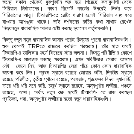
জন্যে সকাল থেকেই ধুকপুকানি শুরু হয়ে গিয়েছে কলাকুশলী থেকে
সিরিয়াল নির্মাতাদের। কারণ রিপোর্ট কার্ডের উপরেই নির্ভর করে
সিরিয়ালের আয়ু। টিআরপি-তে রেটিং খারাপ হলেই সিরিয়াল বন্ধ হয়ে
যাওয়ার আশঙ্কা থাকে। তাই দর্শকদের রুচির কথা মাথায় রেখেই
নিত্যনতুন ধারাবাহিক আনার চেষ্টা করছে চ্যানেল কর্তৃপক্ষগুলি।
কিন্তু নতুন নতুন ধারাবাহিক আসার পরেই চিন্তায় পুরনো ধারাবাহিকগুলি।
শুরু থেকেই TRPতে রাজত্ব করছিল পরশুরাম। তাঁর হাত ধরেই
টিআরপি-র তালিকায় ফর্মে ফিরেছে স্টার জলসা। কিন্তু পরিণীতি র কোপে
টিআরপি-র মানাঙ্ক কমছে পরশুরাম। এখন পরিণীতাও সেরার আসনে
নেই। জেনে নিন, আজ টিআরপির সেরা পাঁচে কোন কোন ধারাবাহিক
জায়গা করে নিল। প্রথম স্থানে রয়েছে জোয়ার ভাঁটা, দ্বিতীয় স্থানে
রয়েছে পরিণীতা, তৃতীয় স্থানে রয়েছে, পরশুরাম, প্রফেসর বিদ্যা ব্যানার্জি,
তারে ধরি ধরি মনে করি, চতুর্থ স্থানে রয়েছে, অন্নপূর্ণার লক্ষ্মীরা, পঞ্চমে
রয়েছে, গঙ্গো। অর্থাৎ নতুন শুরু হয়েই টিআরপি- তে রাজ করছেন
প্রতিজ্ঞা, গঙ্গা, অন্নপূর্ণার লক্ষ্মীরার মতো নতুন ধারাবাহিকগুলি।