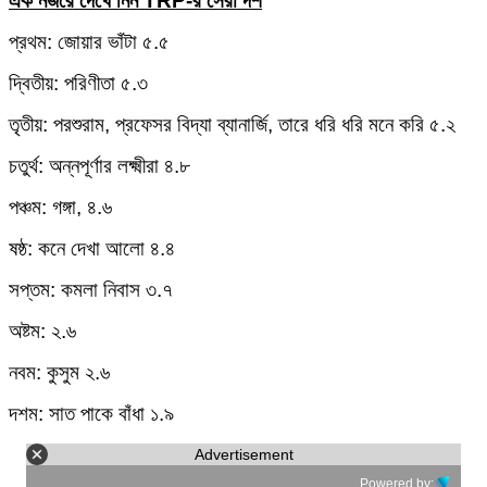
এক নজরে দেখে নিন TRP-র সেরা দশ
প্রথম: জোয়ার ভাঁটা ৫.৫
দ্বিতীয়: পরিণীতা ৫.৩
তৃতীয়: পরশুরাম, প্রফেসর বিদ্যা ব্যানার্জি, তারে ধরি ধরি মনে করি ৫.২
চতুর্থ: অন্নপূর্ণার লক্ষ্মীরা ৪.৮
পঞ্চম: গঙ্গা, ৪.৬
ষষ্ঠ: কনে দেখা আলো ৪.৪
সপ্তম: কমলা নিবাস ৩.৭
অষ্টম: ২.৬
নবম: কুসুম ২.৬
দশম: সাত পাকে বাঁধা ১.৯
Advertisement
Powered by: