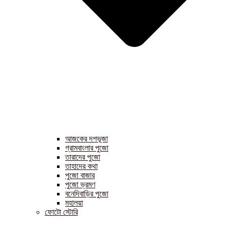
আজকের দশভূজা
গ্রামবাংলার পুজো
তারাদের পুজো
তাহাদের কথা
পুজো বাজার
পুজো ভ্রমণ
বনেদিবাড়ির পুজো
মহালয়া
ফোটো স্টোরি