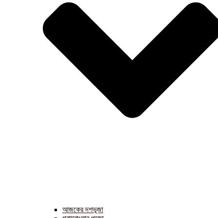
আজকের দশভূজা