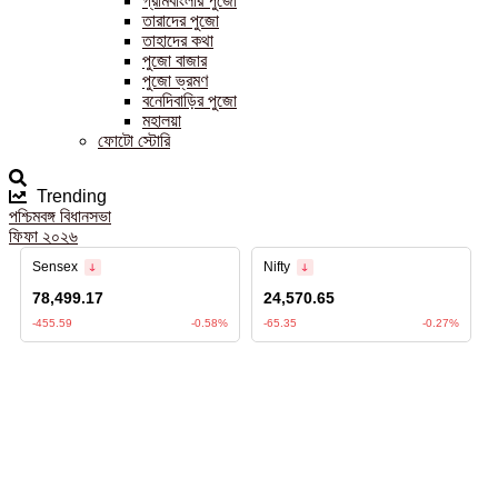
গ্রামবাংলার পুজো
তারাদের পুজো
তাহাদের কথা
পুজো বাজার
পুজো ভ্রমণ
বনেদিবাড়ির পুজো
মহালয়া
ফোটো স্টোরি
Trending
পশ্চিমবঙ্গ বিধানসভা
ফিফা ২০২৬