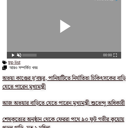
00:00
trp list
আরও সম্পর্কিত খবর
অভয়া কাণ্ডের দু’বছর, পানিহাটিতে নির্যাতিতা চিকিৎসকের বাড়ি
যেতে পারেন মুখ্যমন্ত্রী
আজ অভয়ার বাড়িতে যেতে পারেন মুখ্যমন্ত্রী শুভেন্দু অধিকারী
শেষকৃত্যের অনুষ্ঠান থেকে ফেররা পথে ৯০ ফুট গভীর কুয়োয়
পড়ল গাড়ি, মৃত ২ মহিলা