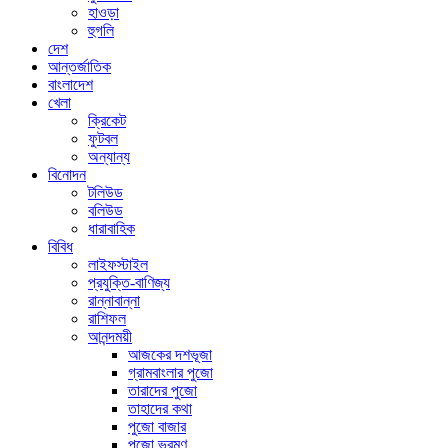
হাওড়া
হুগলি
দেশ
আন্তর্জাতিক
বাংলাদেশ
খেলা
ক্রিকেট
ফুটবল
অন্যান্য
বিনোদন
টলিউড
বলিউড
ধারাবাহিক
বিবিধ
লাইফস্টাইল
প্রযুক্তি-বাণিজ্য
রান্নাবান্না
রাশিফল
আনন্দময়ী
আজকের দশভূজা
গ্রামবাংলার পুজো
তারাদের পুজো
তাহাদের কথা
পুজো বাজার
পুজো ভ্রমণ