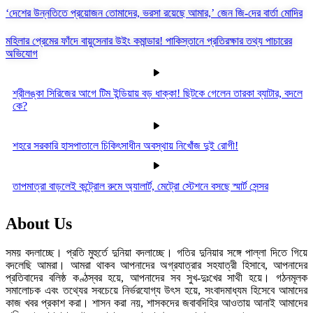
‘দেশের উন্নতিতে প্রয়োজন তোমাদের, ভরসা রয়েছে আমার,’ জেন জি-দের বার্তা মোদির
মহিলার প্রেমের ফাঁদে বায়ুসেনার উইং কমান্ডার! পাকিস্তানে প্রতিরক্ষার তথ্য পাচারের
অভিযোগ
শ্রীলঙ্কা সিরিজের আগে টিম ইন্ডিয়ায় বড় ধাক্কা! ছিটকে গেলেন তারকা ব্যাটার, বদলে
কে?
শহরে সরকারি হাসপাতালে চিকিৎসাধীন অবস্থায় নিখোঁজ দুই রোগী!
তাপমাত্রা বাড়লেই কন্ট্রোল রুমে অ্যালার্ট, মেট্রো স্টেশনে বসছে স্মার্ট সেন্সর
About Us
সময় বদলাচ্ছে। প্রতি মুহুর্তে দুনিয়া বদলাচ্ছে। গতির দুনিয়ার সঙ্গে পাল্লা দিতে গিয়ে
বদলেছি আমরা। আমরা থাকব আপনাদের অগ্রযাত্রার সহযাত্রী হিসাবে, আপনাদের
প্রতিবাদের বলিষ্ঠ কণ্ঠস্বর হয়ে, আপনাদের সব সুখ-দুঃখের সাথী হয়ে। গঠনমূলক
সমালোচক এবং তথ্যের সবচেয়ে নির্ভরযোগ্য উ‍ৎস হয়ে, সংবাদমাধ্যম হিসেবে আমাদের
কাজ খবর প্রকাশ করা। শাসন করা নয়, শাসকদের জবাবদিহির আওতায় আনাই আমাদের