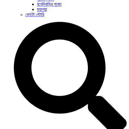
বনেদিবাড়ির পুজো
মহালয়া
ফোটো স্টোরি