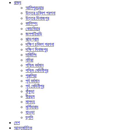
রাজ্য
আলিপুরদুয়ার
উত্তর চব্বিশ পরগনা
উত্তর দিনাজপুর
কালিম্পং
কোচবিহার
জলপাইগুড়ি
ঝাড়গ্রাম
দক্ষিণ চব্বিশ পরগনা
দক্ষিণ দিনাজপুর
দার্জিলিং
নদিয়া
পশ্চিম বর্ধমান
পশ্চিম মেদিনীপুর
পুরুলিয়া
পূর্ব বর্ধমান
পূর্ব মেদিনীপুর
বাঁকুড়া
বীরভূম
মালদহ
মুর্শিদাবাদ
হাওড়া
হুগলি
দেশ
আন্তর্জাতিক