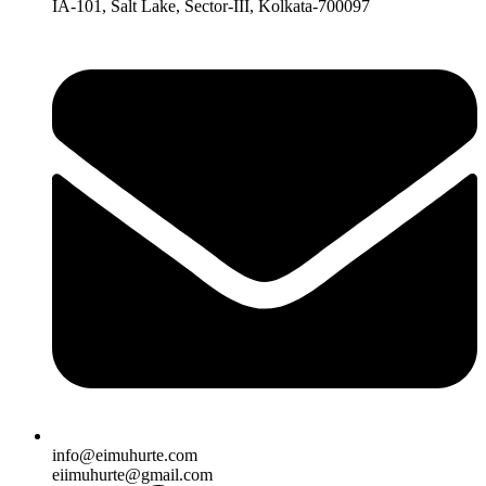
IA-101, Salt Lake, Sector-III, Kolkata-700097
info@eimuhurte.com
eiimuhurte@gmail.com