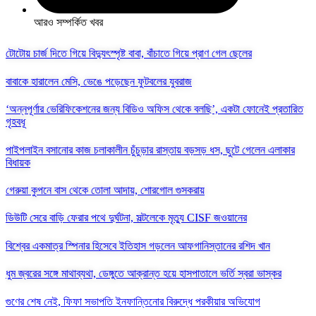
আরও সম্পর্কিত খবর
টোটোয় চার্জ দিতে গিয়ে বিদ্যুৎস্পৃষ্ট বাবা, বাঁচাতে গিয়ে প্রাণ গেল ছেলের
বাবাকে হারালেন মেসি, ভেঙে পড়েছেন ফুটবলের যুবরাজ
‘অন্নপূর্ণার ভেরিফিকেশনের জন্য বিডিও অফিস থেকে বলছি’, একটা ফোনেই প্রতারিত
গৃহবধূ
পাইপলাইন বসানোর কাজ চলাকালীন চুঁচুড়ার রাস্তায় বড়সড় ধস, ছুটে গেলেন এলাকার
বিধায়ক
গেরুয়া কুপনে বাস থেকে তোলা আদায়, শোরগোল গুসকরায়
ডিউটি সেরে বাড়ি ফেরার পথে দুর্ঘটনা, সল্টলেকে মৃত্যু CISF জওয়ানের
বিশ্বের একমাত্র স্পিনার হিসেবে ইতিহাস গড়লেন আফগানিস্তানের রশিদ খান
ধুম জ্বরের সঙ্গে মাথাব্যথা, ডেঙ্গুতে আক্রান্ত হয়ে হাসপাতালে ভর্তি স্বরা ভাস্কর
গুণের শেষ নেই, ফিফা সভাপতি ইনফান্তিনোর বিরুদ্ধে পরকীয়ার অভিযোগ