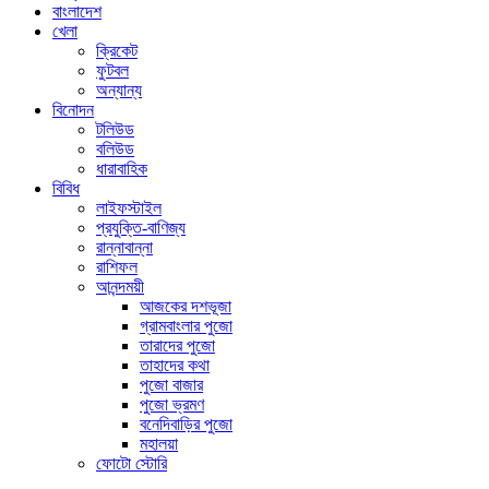
বাংলাদেশ
খেলা
ক্রিকেট
ফুটবল
অন্যান্য
বিনোদন
টলিউড
বলিউড
ধারাবাহিক
বিবিধ
লাইফস্টাইল
প্রযুক্তি-বাণিজ্য
রান্নাবান্না
রাশিফল
আনন্দময়ী
আজকের দশভূজা
গ্রামবাংলার পুজো
তারাদের পুজো
তাহাদের কথা
পুজো বাজার
পুজো ভ্রমণ
বনেদিবাড়ির পুজো
মহালয়া
ফোটো স্টোরি