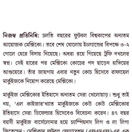
নিজস্ব প্রতিনিধি:
চলতি বছরের ফুটবল বিশ্বকাপের অন্যতম
আয়োজক মেক্সিকো। তবে শেষ ষোলোয় ইংল্যান্ডের বিপক্ষে ৩–২
গোলে হেরে বিদায় নিয়েছে। অধরা রয়ে গিয়েছে ট্রফি দখলের
স্বপ্ন। সেই হারের পর মেক্সিকো কোচের পদ ছাড়েন হাভিয়ের
আগুয়েরে। তাঁর জায়গায় এবার নতুন কোচ হিসেবে রাফায়েল
মার্কুইজকে নিয়োগ করেছে মেক্সিকো।
মার্কুইজ মেক্সিকোর ইতিহাসে অন্যতম সেরা খেলোয়াড়। শুধু তাই
নয়, ‘এল কাইজার’খ্যাত মার্কুইজকে কেউ কেউ মেক্সিকোর
ইতিহাসে সেরা ডিফেন্ডার হিসেবেও বিবেচনা করেন। ৪৭ বছর
বয়সী মার্কুইজ বার্সেলোনার হয়ে চ্যাম্পিয়নস লিগ ও লা লিগা
জিতেছেন। মেক্সিকান ফুটবল ফেডারেশন (এফএমএফ)-এর এক