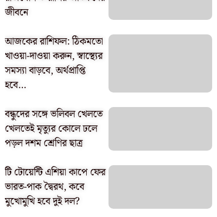
জীবনে
আজকের রাশিফল: ঠিকমতো
খাওয়া-দাওয়া করুন, স্বাস্থ্যের
সমস্যা বাড়বে, অর্থপ্রাপ্তি
হবে…
বন্ধুদের সঙ্গে ভলিবল খেলতে
খেলতেই মৃত্যুর কোলে ঢলে
পড়ল দশম শ্রেণির ছাত্র
টি টোয়েন্টি এশিয়া কাপে ফের
ভারত-পাক দ্বৈরথ, কবে
মুখোমুখি হবে দুই দল?