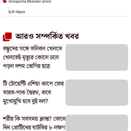
Annapurna Bhander arrest
,
BJP Attack
আরও সম্পর্কিত খবর
বন্ধুদের সঙ্গে ভলিবল খেলতে
খেলতেই মৃত্যুর কোলে ঢলে
পড়ল দশম শ্রেণির ছাত্র
টি টোয়েন্টি এশিয়া কাপে ফের
ভারত-পাক দ্বৈরথ, কবে
মুখোমুখি হবে দুই দল?
শরীর কি সবসময় ক্লান্ত? জেনে
নিন প্রোটিনের ঘাটতির ৮ লক্ষণ