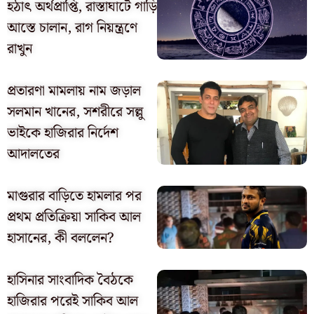
হঠাৎ অর্থপ্রাপ্তি, রাস্তাঘাটে গাড়ি
আস্তে চালান, রাগ নিয়ন্ত্রণে
রাখুন
প্রতারণা মামলায় নাম জড়াল
সলমান খানের, সশরীরে সল্লু
ভাইকে হাজিরার নির্দেশ
আদালতের
মাগুরার বাড়িতে হামলার পর
প্রথম প্রতিক্রিয়া সাকিব আল
হাসানের, কী বললেন?
হাসিনার সাংবাদিক বৈঠকে
হাজিরার পরেই সাকিব আল